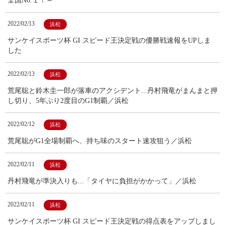
全国No.１！～
2022/02/13
浜松
サンケイスポーツ杯 GI スピード王決定戦の優勝戦速報をUPしま
した
2022/02/13
浜松
荒尾聡と鈴木圭一郎が落車のアクシデント...丹村飛竜がまんまと押
し切り、5年ぶり2度目のG1制覇／浜松
2022/02/12
浜松
荒尾聡がG1全場制覇へ、持ち味のスタート速攻狙う／浜松
2022/02/11
浜松
丹村飛竜が準決入りも...「タイヤに負担がかかって」／浜松
2022/02/11
浜松
サンケイスポーツ杯 GI スピード王決定戦の得点表をアップしまし