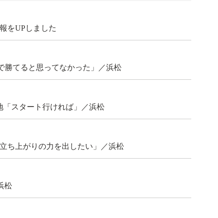
速報をUPしました
で勝てると思ってなかった」／浜松
地「スタート行ければ」／浜松
「立ち上がりの力を出したい」／浜松
浜松