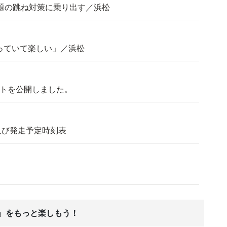
題の跳ね対策に乗り出す／浜松
っていて楽しい」／浜松
イトを公開しました。
切及び発走予定時刻表
り
ス」をもっと楽しもう！