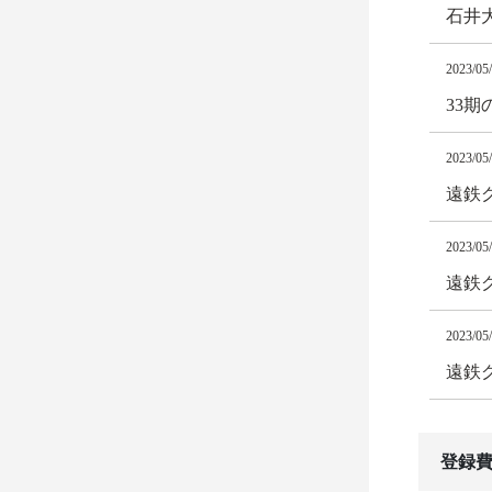
石井
2023/05
33
2023/05
遠鉄
2023/05
遠鉄
2023/05
遠鉄
登録費