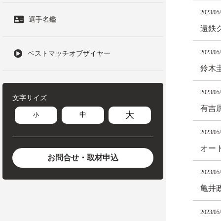
2023/05
選手名鑑
遠鉄
2023/05
ベストマッチオブザイヤー
鈴木
2023/05
文字サイズ
有吉
大
中
小
2023/05
オー
お問合せ・取材申込
2023/05
亀井
2023/05