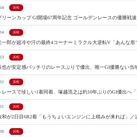
/14
浜松
グリーンカップ GI開場67周年記念 ゴールデンレースの優勝戦
/14
浜松
圭一郎が超冷や汗の最終4コーナーミラクル大逆転V「あんな形
/13
浜松
辰也が安定感バッチリのレースぶりで優出、唯一GI優勝ない当
/12
浜松
トレースで珍しい1着同着、塚越浩之は約10年ぶりのGI優出へ
/11
浜松
政和が2日目6R2着「もうちょいエンジンに上積みが来れば」／
/10
浜松