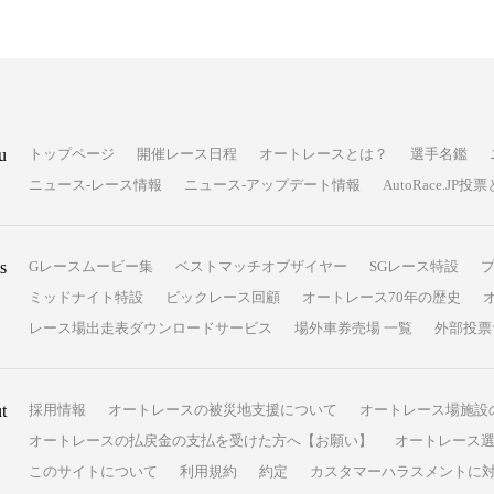
u
トップページ
開催レース日程
オートレースとは？
選手名鑑
ニュース-レース情報
ニュース-アップデート情報
AutoRace.J
s
Gレースムービー集
ベストマッチオブザイヤー
SGレース特設
ミッドナイト特設
ビックレース回顧
オートレース70年の歴史
レース場出走表ダウンロードサービス
場外車券売場 一覧
外部投票
t
採用情報
オートレースの被災地支援について
オートレース場施設
オートレースの払戻金の支払を受けた方へ【お願い】
オートレース選
このサイトについて
利用規約
約定
カスタマーハラスメントに