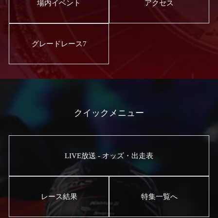
場内イベント
アクセス
グレードレース7
クイックメニュー
LIVE放送 - オッズ・出走表
レース結果
特集一覧へ