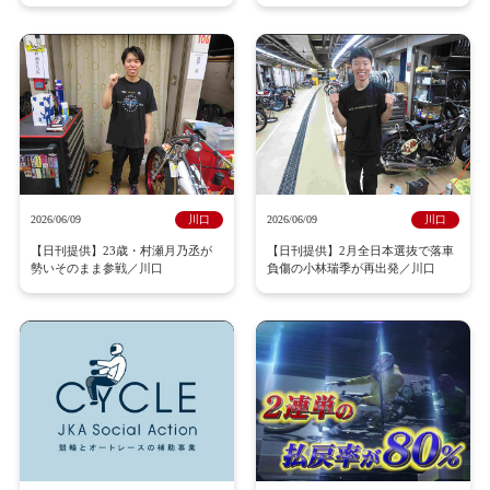
2026/06/09
川口
2026/06/09
川口
【日刊提供】23歳・村瀬月乃丞が
【日刊提供】2月全日本選抜で落車
勢いそのまま参戦／川口
負傷の小林瑞季が再出発／川口