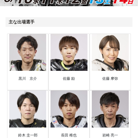
主な出場選手
黒川 京介
佐藤 励
佐藤 摩弥
鈴木 圭一郎
長田 稚也
岩崎 亮一