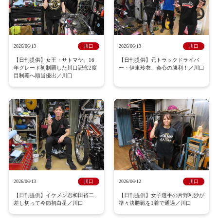
2026/06/13
川口
2026/06/13
川口
【日刊提供】女王・サトマヤ、16
【日刊提供】元トラックドライバ
年グレード初制覇した川口記念2度
ー・伊東玲衣、会心の勝利！／川口
目制覇へ順当優出／川口
2026/06/13
川口
2026/06/12
川口
【日刊提供】イケメン君和田裕二、
【日刊提供】女子選手の片野利沙が
差し切って今節初白星／川口
準々決勝戦を1着で通過／川口