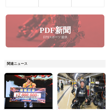
PDF新聞
日刊スポーツ 提供
関連ニュース