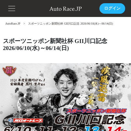
ログイン
AutoRace.JP
スポーツニッポン新聞社杯 GII川口記念 2026/06/10(水)～06/14(日)
スポーツニッポン新聞社杯 GII川口記念
2026/06/10(水)～06/14(日)