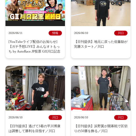
2026/06/11
情報
2026/06/10
川口
[YouTubeライブ配信のお知らせ]
【日刊提供】地元に戻った佐藤励が
【ガチ予想LIVE】みんなオトもっ
完勝スタート／川口
ち by AutoRace.JP投票 GII川口記念
2026/06/10
川口
2026/06/10
川口
【日刊提供】逃げて3着の平川博康
【日刊提供】浜野翼が開幕戦で区切
は調整して勝利を目指す／川口
りの50勝を飾る／川口