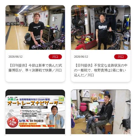
2026/06/12
川口
2026/06/12
川口
【日刊提供】今節は新車で挑んだ武
【日刊提供】不安定な走路状況の中
藤博臣が、準々決勝戦で快勝／川口
の一般戦で、牧野貴博は2着に食い
込んだ／川口