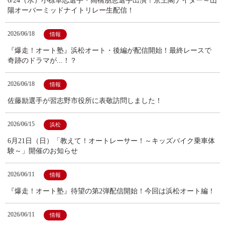
6/24（水）小椋華恋選手・高橋朋恵選手出演！京王閣ナイター～山
陽オーバーミッドナイトリレー生配信！
2026/06/18
情報
『爆走！オート塾』浜松オート・後編が配信開始！最終レースで
奇跡のドラマが...！？
2026/06/18
情報
佐藤励選手が習志野市役所に表敬訪問しました！
2026/06/15
浜松
6月21日（日）「教えて！オートレーサー！～キッズバイク乗車体
験～」開催のお知らせ
2026/06/11
情報
『爆走！オート塾』待望の第2弾配信開始！今回は浜松オート編！
2026/06/11
情報