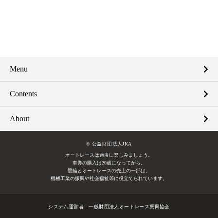
Menu
Contents
About
© 公益財団法人JKA
オートレースは適度に楽しみましょう。
車券の購入は20歳になってから。
競輪とオートレースの売上の一部は、
機械工業の振興や社会福祉等に役立てられています。
システム運営者：
一般財団法人オートレース振興協会