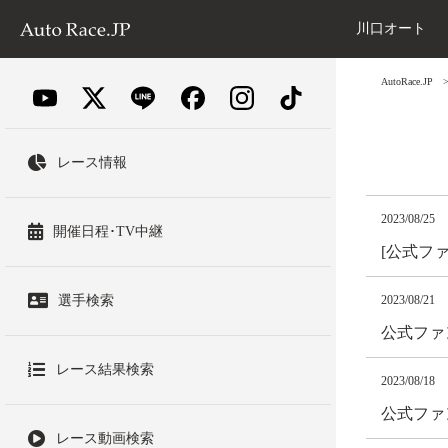
川口オート
AutoRace.JP
レース情報
2023/08/25
開催日程･TV中継
[公式ファ
選手検索
2023/08/21
公式ファ
レース結果検索
2023/08/18
公式ファ
レース動画検索