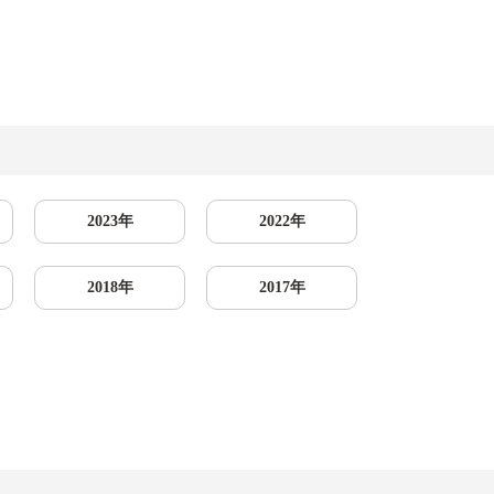
2023年
2022年
2018年
2017年