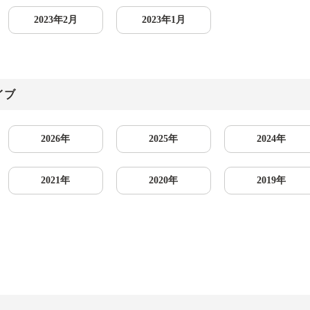
2023年2月
2023年1月
イブ
2026年
2025年
2024年
2021年
2020年
2019年