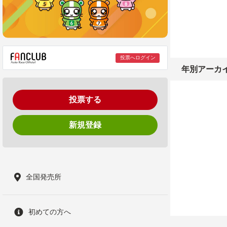
投票へログイン
年別アーカ
投票する
新規登録
全国発売所
初めての方へ