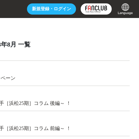
新規登録・
ログイン
3年8月 一覧
ャンペーン
［浜松25期］コラム 後編～ ！
［浜松25期］コラム 前編～ ！