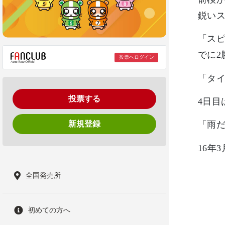
鋭い
「ス
でに2
投票へログイン
「タ
投票する
4日目
新規登録
「雨
16年
全国発売所
初めての方へ