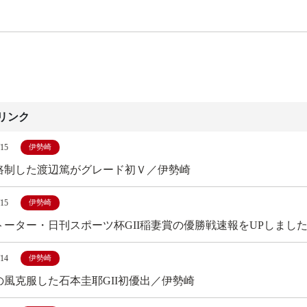
リンク
/15
伊勢崎
路制した渡辺篤がグレード初Ｖ／伊勢崎
/15
伊勢崎
トーター・日刊スポーツ杯GII稲妻賞の優勝戦速報をUPしまし
/14
伊勢崎
の風克服した石本圭耶GII初優出／伊勢崎