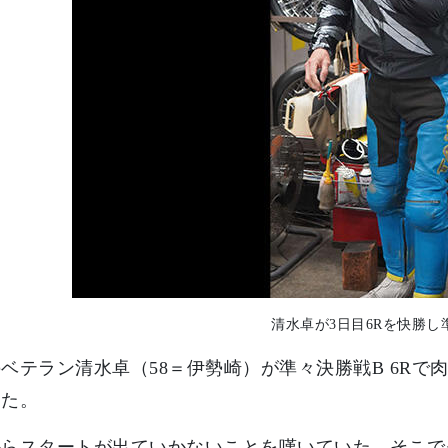
清水卓が3日目6Rを快勝し
ベテラン清水卓（58＝伊勢崎）が準々決勝戦B 6R
した。
からスタートが出ていかないことを嘆いていた。そこで