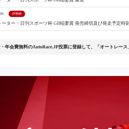
/09
伊勢崎
トーター・日刊スポーツ杯 GII稲妻賞 発売締切及び発走予定時
・年会費無料のAutoRace.JP投票に登録して、「オートレー