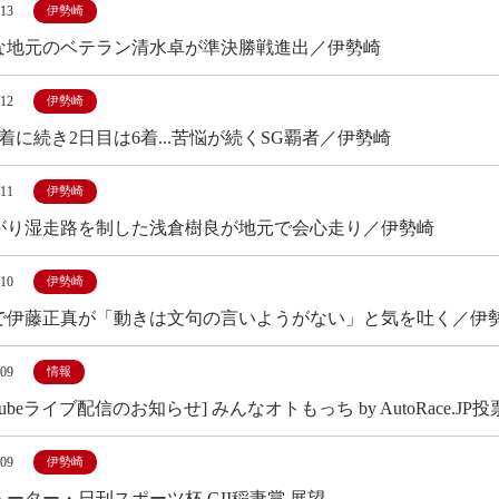
/13
伊勢崎
な地元のベテラン清水卓が準決勝戦進出／伊勢崎
/12
伊勢崎
着に続き2日目は6着...苦悩が続くSG覇者／伊勢崎
/11
伊勢崎
がり湿走路を制した浅倉樹良が地元で会心走り／伊勢崎
/10
伊勢崎
で伊藤正真が「動きは文句の言いようがない」と気を吐く／伊
/09
情報
uTubeライブ配信のお知らせ] みんなオトもっち by AutoRace.JP投票
/09
伊勢崎
ーター・日刊スポーツ杯 GII稲妻賞 展望