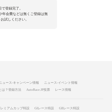
日で登録完了。
や年会費などは無くご登録は無
投票をお試しください。
ニュース-キャンペーン情報
ニュース-イベント情報
P投票とは？登録方法
AutoRace.JP投票
レース情報
プレミアムカップ特設
GIレース特設
GIIレース特設