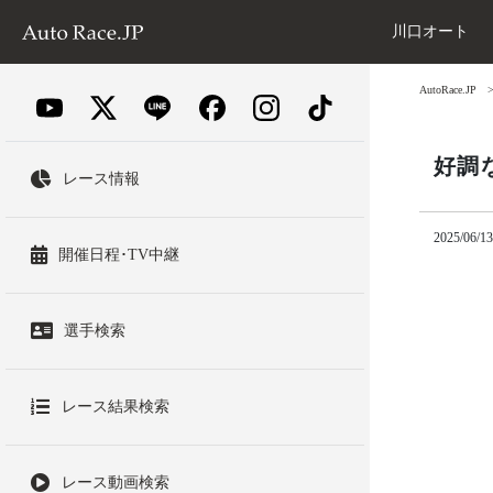
川口オート
AutoRace.JP
好調
レース情報
2025/06/13
開催日程･TV中継
選手検索
レース結果検索
レース動画検索