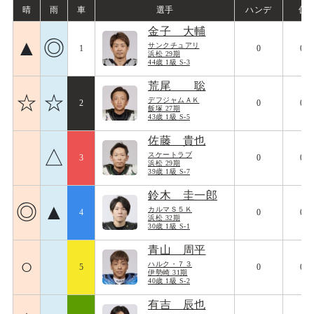
晴
雨
車
選手
ハンデ
偏
金子 大輔
▲
◎
サンクチュアリ
1
0
082
浜松 29期
44歳 1級 S-3
荒尾 聡
☆
☆
デフジャムＡＫ
2
0
094
飯塚 27期
43歳 1級 S-5
佐藤 貴也
△
スケートラブ
3
0
080
浜松 29期
39歳 1級 S-7
鈴木 圭一郎
◎
▲
カルマＳ５Ｋ
4
0
077
浜松 32期
30歳 1級 S-1
青山 周平
○
ハルク・７３
5
0
082
伊勢崎 31期
40歳 1級 S-2
有吉 辰也