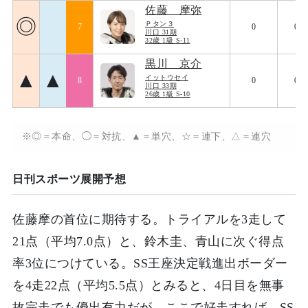
佐藤 摩弥
◎
Ｐタン３
7
0
075
川口 31期
32歳 1級 S-11
黒川 京介
▲
▲
イットウセイ
8
0
092
川口 33期
26歳 1級 S-10
※◎＝本命、◯＝対抗、▲＝単穴、☆＝連下、△＝連穴
日刊スポーツ展開予想
佐藤摩の首位に期待する。トライアルを3走して
21点（平均7.0点）と、鈴木圭、青山に次ぐ得点
率3位につけている。SS王座決定戦進出ボーダー
を4走22点（平均5.5点）とみると、4日目を無事
故完走でも優出有力だが、ここで好走すれば、SS