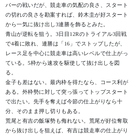
バーの戦いだが、競走車の気配の良さ、スタート
の切れの良さを勘案すれば、鈴木圭が好スタート
から一気に抜け出し3連勝を飾るとみた。
青山が逆転を狙う。3日目12Rのトライアル3回戦
で4着に敗れ、連勝は「16」でストップしたが、
レース足を中心に競走車は高いレベルで仕上がっ
ている。5枠から速攻を駆使して抜け出しを図
る。
金子も差はない。最内枠を得たなら、コース利が
ある。外枠勢に対して突っ張ってトップスタート
で出たい。先手を奪えば今節の仕上がりなら十
分、そのまま押し切りもある。
荒尾と有吉の飯塚勢も侮れない。荒尾が好位奪取
から抜け出しを狙えば、有吉は競走車の仕上がり