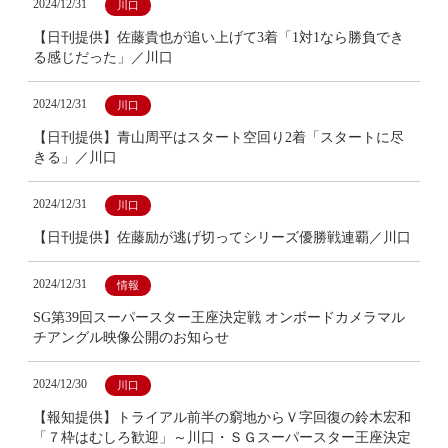
2024/12/31
川口
【日刊提供】佐藤貴也が追い上げて3着「1対1なら勝負でき
る感じだった」／川口
2024/12/31
川口
【日刊提供】青山周平はスタート空回り2着「スタートに尽
きる」／川口
2024/12/31
川口
【日刊提供】佐藤励が逃げ切ってシリーズ優勝戦連覇／川口
2024/12/31
情報
SG第39回スーパースター王座決定戦 オンボードカメラマル
チアングル映像公開のお知らせ
2024/12/30
川口
【報知提供】トライアル前半の窮地からＶ字回復の鈴木宏和
「７枠はむしろ歓迎」～川口・ＳＧスーパースター王座決定