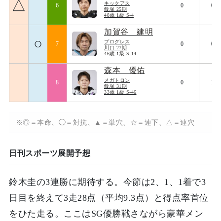
△
キックアス
6
0
076
飯塚 25期
48歳 1級 S-4
加賀谷 建明
○
プログレス
7
0
077
川口 27期
46歳 1級 S-14
森本 優佑
メガトロン
8
0
102
飯塚 31期
33歳 1級 S-46
※◎＝本命、◯＝対抗、▲＝単穴、☆＝連下、△＝連穴
日刊スポーツ展開予想
鈴木圭の3連勝に期待する。今節は2、1、1着で3
日目を終えて3走28点（平均9.3点）と得点率首位
をひた走る。ここはSG優勝戦さながら豪華メン