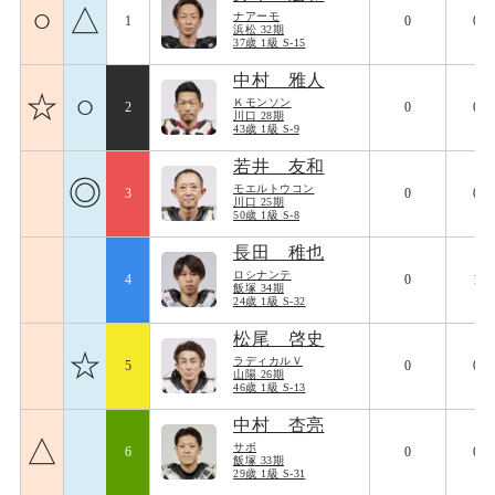
○
△
ナアーモ
1
0
083
浜松 32期
37歳 1級 S-15
中村 雅人
☆
○
Ｋモンソン
2
0
090
川口 28期
43歳 1級 S-9
若井 友和
◎
モエルトウコン
3
0
084
川口 25期
50歳 1級 S-8
長田 稚也
ロシナンテ
4
0
106
飯塚 34期
24歳 1級 S-32
松尾 啓史
☆
ラディカルＶ
5
0
090
山陽 26期
46歳 1級 S-13
中村 杏亮
△
サボ
6
0
094
飯塚 33期
29歳 1級 S-31