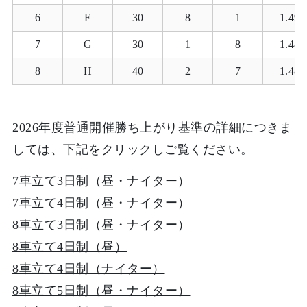
6
F
30
8
1
1.49.
7
G
30
1
8
1.48.
8
H
40
2
7
1.48.
2026年度普通開催勝ち上がり基準の詳細につきま
しては、下記をクリックしご覧ください。
7車立て3日制（昼・ナイター）
7車立て4日制（昼・ナイター）
8車立て3日制（昼・ナイター）
8車立て4日制（昼）
8車立て4日制（ナイター）
8車立て5日制（昼・ナイター）