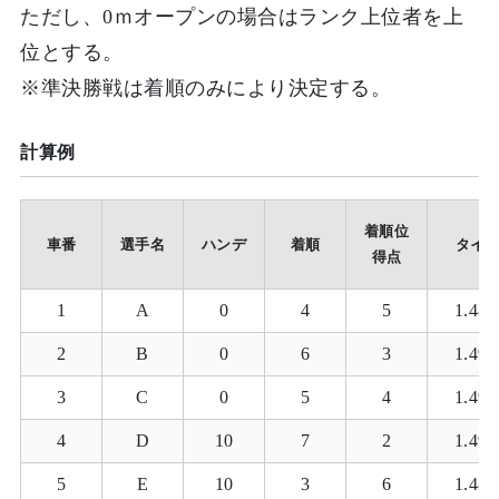
ただし、0ｍオープンの場合はランク上位者を上
位とする。
※準決勝戦は着順のみにより決定する。
計算例
着順位
車番
選手名
ハンデ
着順
タイ
得点
1
A
0
4
5
1.48.
2
B
0
6
3
1.49.
3
C
0
5
4
1.49.
4
D
10
7
2
1.49.
5
E
10
3
6
1.48.