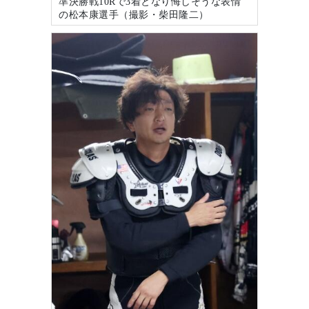
準決勝戦10Rで3着となり悔しそうな表情
の松本康選手（撮影・柴田隆二）