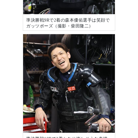
準決勝戦9Rで2着の森本優佑選手は笑顔で
ガッツポーズ（撮影・柴田隆二）