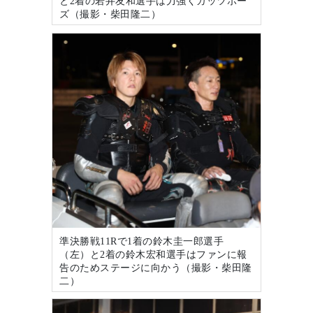
と2着の若井友和選手は力強くガッツポー
ズ（撮影・柴田隆二）
準決勝戦11Rで1着の鈴木圭一郎選手
（左）と2着の鈴木宏和選手はファンに報
告のためステージに向かう（撮影・柴田隆
二）