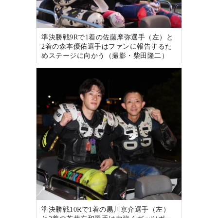
準決勝戦9Rで1着の佐藤摩弥選手（左）と
2着の森本優佑選手はファンに報告するた
めステージに向かう（撮影・柴田隆二）
準決勝戦10Rで1着の黒川京介選手（左）