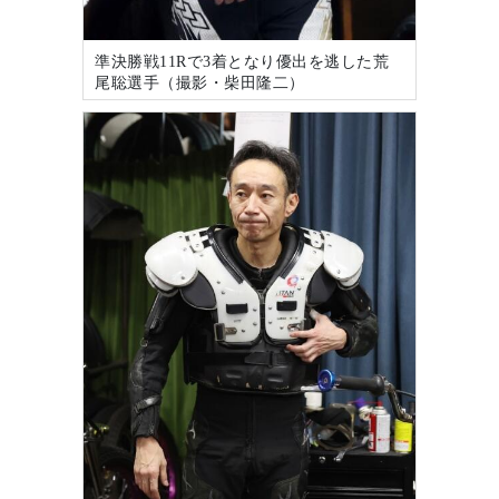
準決勝戦11Rで3着となり優出を逃した荒
尾聡選手（撮影・柴田隆二）