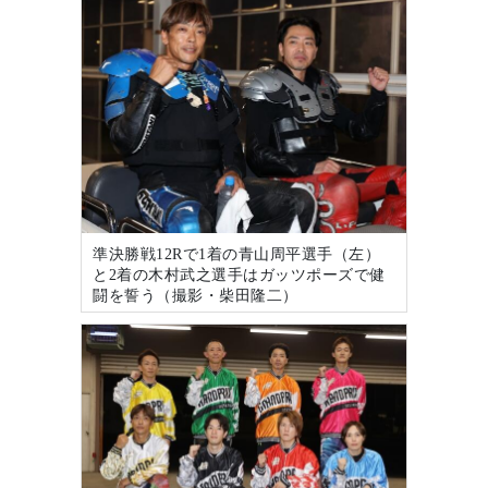
準決勝戦12Rで1着の青山周平選手（左）
と2着の木村武之選手はガッツポーズで健
闘を誓う（撮影・柴田隆二）