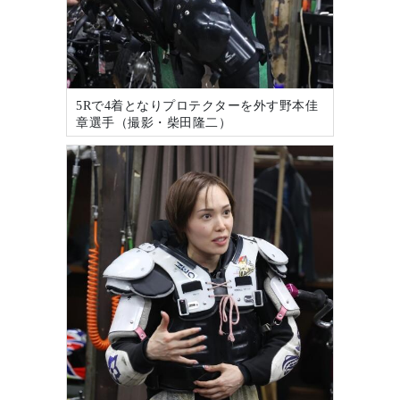
5Rで4着となりプロテクターを外す野本佳
章選手（撮影・柴田隆二）