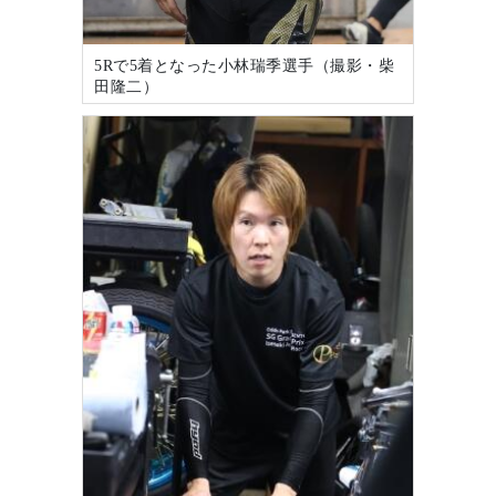
5Rで5着となった小林瑞季選手（撮影・柴
田隆二）