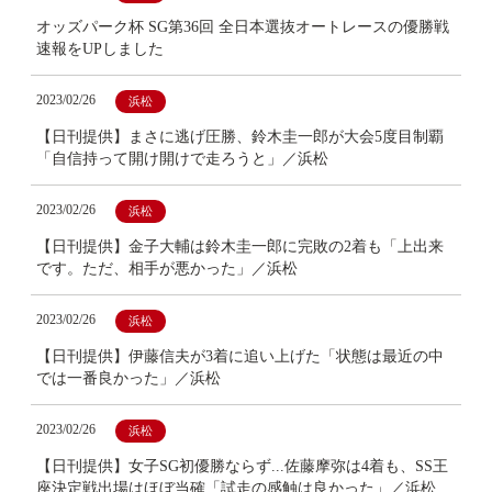
オッズパーク杯 SG第36回 全日本選抜オートレースの優勝戦
速報をUPしました
2023/02/26
浜松
【日刊提供】まさに逃げ圧勝、鈴木圭一郎が大会5度目制覇
「自信持って開け開けで走ろうと」／浜松
2023/02/26
浜松
【日刊提供】金子大輔は鈴木圭一郎に完敗の2着も「上出来
です。ただ、相手が悪かった」／浜松
2023/02/26
浜松
【日刊提供】伊藤信夫が3着に追い上げた「状態は最近の中
では一番良かった」／浜松
2023/02/26
浜松
【日刊提供】女子SG初優勝ならず...佐藤摩弥は4着も、SS王
座決定戦出場はほぼ当確「試走の感触は良かった」／浜松