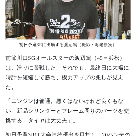
初日予選3Rに出場する渡辺篤（撮影・海老原実）
前節川口SGオールスターの渡辺篤（45＝浜松）
は、滑りに苦戦した。それでも、最終日に大幅に
時計を短縮して勝ち、機力アップの兆しが見え
た。
「エンジンは普通。悪くはないけれど良くもな
い。新品シリンダーとフレーム周りのパーツを交
換する。タイヤは大丈夫」。
初日予選3Rは大会連続優出を目指し、20ハンデの