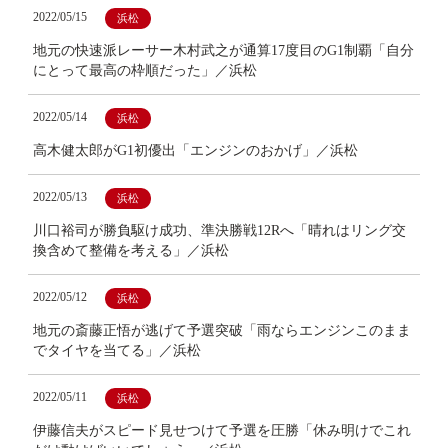
2022/05/15
浜松
地元の快速派レーサー木村武之が通算17度目のG1制覇「自分
にとって最高の枠順だった」／浜松
2022/05/14
浜松
高木健太郎がG1初優出「エンジンのおかげ」／浜松
2022/05/13
浜松
川口裕司が勝負駆け成功、準決勝戦12Rへ「晴れはリング交
換含めて整備を考える」／浜松
2022/05/12
浜松
地元の斎藤正悟が逃げて予選突破「雨ならエンジンこのまま
でタイヤを当てる」／浜松
2022/05/11
浜松
伊藤信夫がスピード見せつけて予選を圧勝「休み明けでこれ