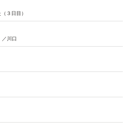
た（３日目）
」／川口