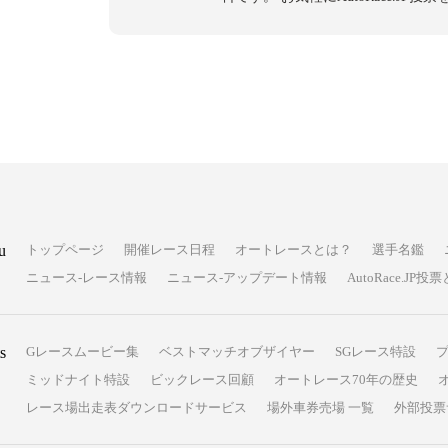
u
トップページ
開催レース日程
オートレースとは？
選手名鑑
ニュース-レース情報
ニュース-アップデート情報
AutoRace.J
s
Gレースムービー集
ベストマッチオブザイヤー
SGレース特設
ミッドナイト特設
ビックレース回顧
オートレース70年の歴史
レース場出走表ダウンロードサービス
場外車券売場 一覧
外部投票