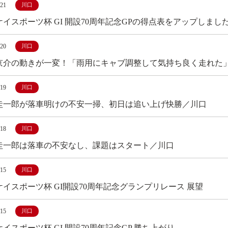
/21
川口
ケイスポーツ杯 GI 開設70周年記念GPの得点表をアップしまし
/20
川口
京介の動きが一変！「雨用にキャブ調整して気持ち良く走れた
/19
川口
圭一郎が落車明けの不安一掃、初日は追い上げ快勝／川口
/18
川口
圭一郎は落車の不安なし、課題はスタート／川口
/15
川口
ケイスポーツ杯 GI開設70周年記念グランプリレース 展望
/15
川口
イスポーツ杯 GI 開設70周年記念GP 勝ち上がり