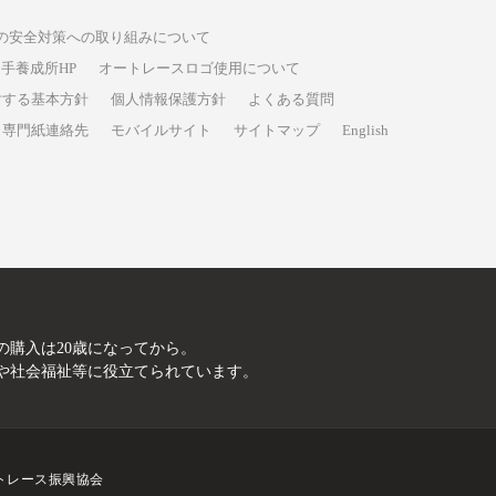
の安全対策への取り組みについて
手養成所HP
オートレースロゴ使用について
対する基本方針
個人情報保護方針
よくある質問
専門紙連絡先
モバイルサイト
サイトマップ
English
A
の購入は20歳になってから。
や社会福祉等に役立てられています。
トレース振興協会