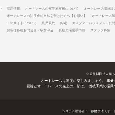
t
採用情報
オートレースの被災地支援について
オートレース場施設
オートレースの払戻金の支払を受けた方へ【お願い】
オートレース選
このサイトについて
利用規約
約定
カスタマーハラスメントに
お客様各種お問合せ・取材申込
長期欠場選手情報
スタッフ募集
© 公益財団法人JK
オートレースは適度に楽しみましょう。
車券
競輪とオートレースの売上の一部は、
機械工業の振興
システム運営者：
一般財団法人オー