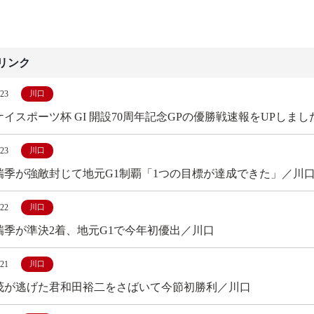
リンク
/23
川口
イスポーツ杯 GI 開設70周年記念GPの優勝戦速報をUPしまし
/23
川口
瑞季が強敵封じて地元G1制覇「1つの目標が達成できた」／川
/22
川口
瑞季が準決2着、地元G1で今年初優出／川口
/21
川口
茂が逃げた君和田裕二をさばいて今節初勝利／川口