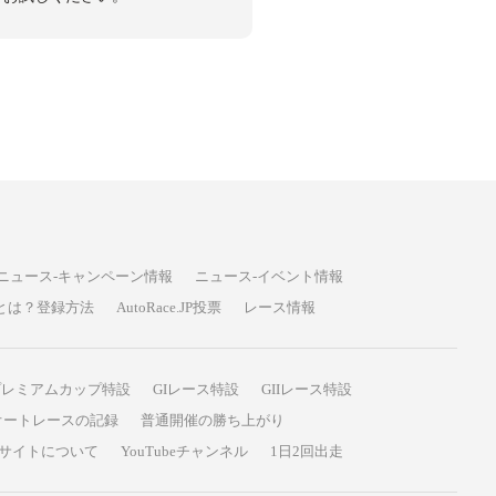
ニュース-キャンペーン情報
ニュース-イベント情報
P投票とは？登録方法
AutoRace.JP投票
レース情報
プレミアムカップ特設
GIレース特設
GIIレース特設
オートレースの記録
普通開催の勝ち上がり
サイトについて
YouTubeチャンネル
1日2回出走