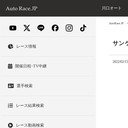
川口オート
AutoRace.JP
サン
レース情報
2022/02/15
開催日程･TV中継
選手検索
レース結果検索
レース動画検索