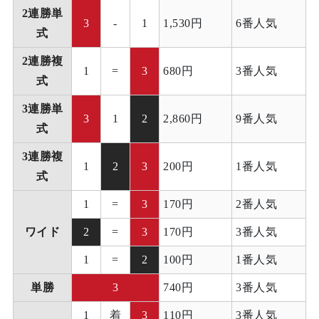
2連勝単
3
-
1
1,530円
6番人気
式
2連勝複
1
=
3
680円
3番人気
式
3連勝単
3
1
2
2,860円
9番人気
式
3連勝複
1
2
3
200円
1番人気
式
1
=
3
170円
2番人気
ワイド
2
=
3
170円
3番人気
1
=
2
100円
1番人気
単勝
3
740円
3番人気
1
着
3
110円
3番人気