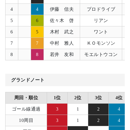
4
4
伊藤 信夫
プロドライブ
5
6
佐々木 啓
リアン
6
5
木村 武之
ワント
7
7
中村 雅人
ＫＯモンソン
8
8
若井 友和
モエルトウコン
グランドノート
周回・順位
1位
2位
3位
4位
ゴール線通過
3
1
2
4
10周目
3
1
2
4