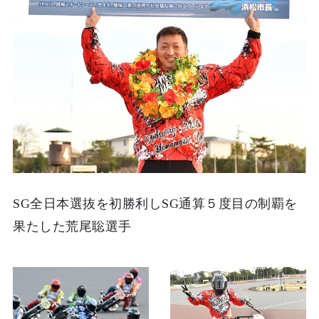
SG全日本選抜を初勝利しSG通算５度目の制覇を
果たした荒尾聡選手