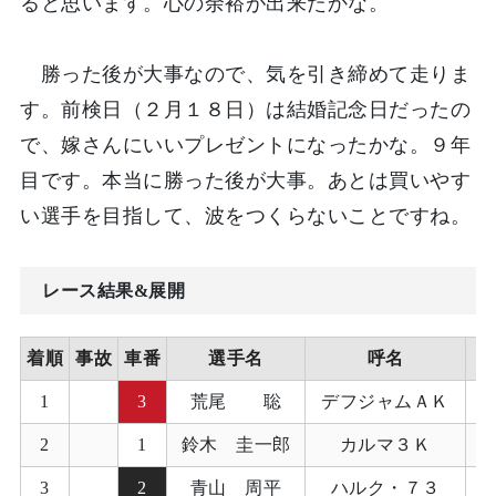
ると思います。心の余裕が出来たかな。
勝った後が大事なので、気を引き締めて走りま
す。前検日（２月１８日）は結婚記念日だったの
で、嫁さんにいいプレゼントになったかな。９年
目です。本当に勝った後が大事。あとは買いやす
い選手を目指して、波をつくらないことですね。
レース結果&展開
着順
事故
車番
選手名
呼名
ハ
1
3
荒尾 聡
デフジャムＡＫ
2
1
鈴木 圭一郎
カルマ３Ｋ
3
2
青山 周平
ハルク・７３