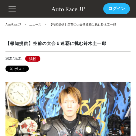
ログイン
AutoRace.JP
ニュース
【報知提供】空前の大会５連覇に挑む鈴木圭一郎
【報知提供】空前の大会５連覇に挑む鈴木圭一郎
2021/02/21
浜松