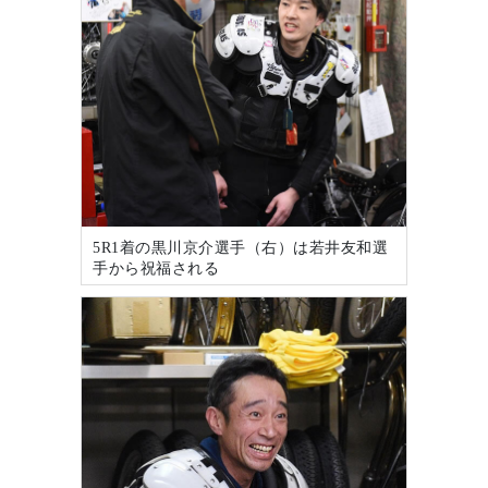
5R1着の黒川京介選手（右）は若井友和選
手から祝福される