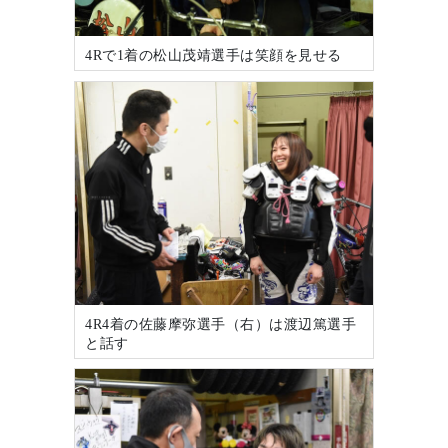
4Rで1着の松山茂靖選手は笑顔を見せる
4R4着の佐藤摩弥選手（右）は渡辺篤選手
と話す