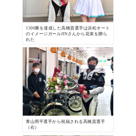
1500勝を達成した高橋貢選手は浜松オート
のイメージガールJINさんから花束を贈ら
れた
青山周平選手から祝福される高橋貢選手
（右）