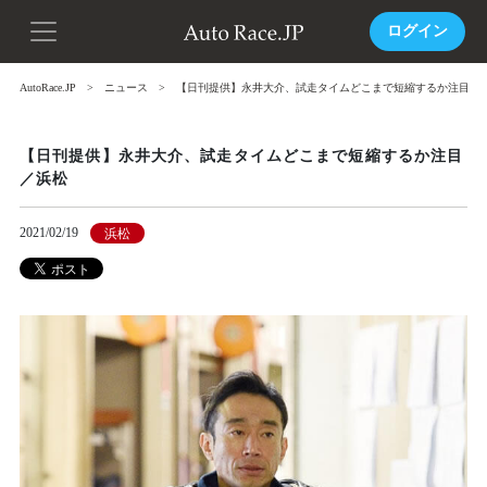
ログイン
AutoRace.JP
ニュース
【日刊提供】永井大介、試走タイムどこまで短縮するか注目／
【日刊提供】永井大介、試走タイムどこまで短縮するか注目
／浜松
2021/02/19
浜松