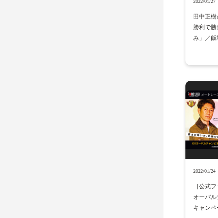
2022/01/27
田中正樹
勝利で勝
み」／飯
2022/01/24
［公式ファ
オーバル
キャンペ