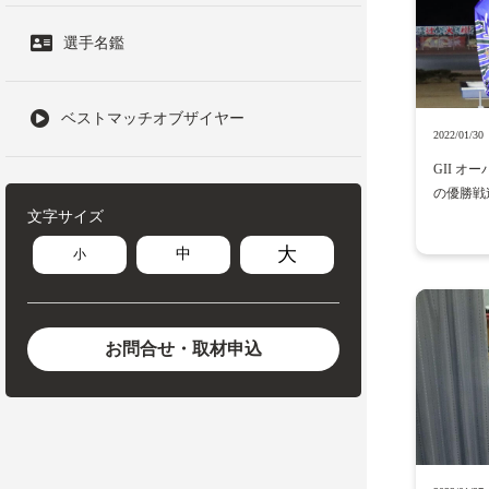
選手名鑑
ベストマッチオブザイヤー
2022/01/30
GII 
の優勝戦
文字サイズ
大
中
小
お問合せ・取材申込