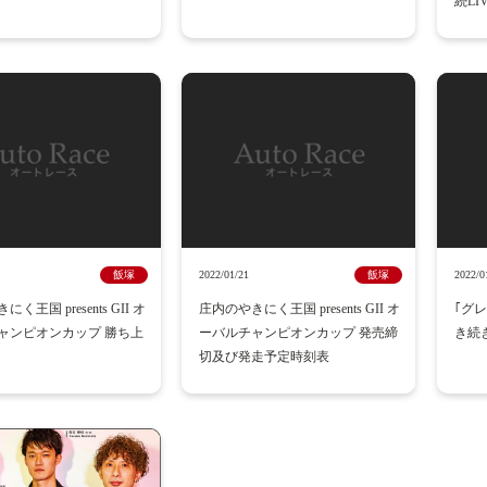
続LI
飯塚
2022/01/21
飯塚
2022/0
く王国 presents GII オ
庄内のやきにく王国 presents GII オ
｢グレ
ャンピオンカップ 勝ち上
ーバルチャンピオンカップ 発売締
き続
切及び発走予定時刻表