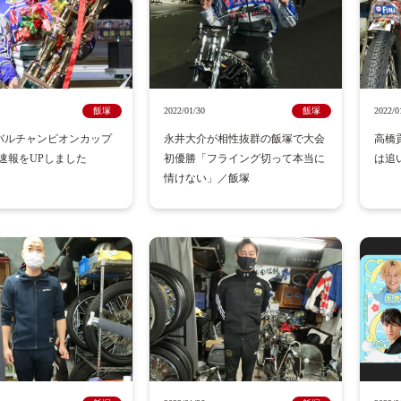
飯塚
2022/01/30
飯塚
2022/0
オーバルチャンピオンカップ
永井大介が相性抜群の飯塚で大会
高橋
速報をUPしました
初優勝「フライング切って本当に
は追
情けない」／飯塚