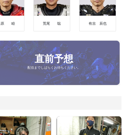
篠原 睦
荒尾 聡
有吉 辰也
直前予想
配信までしばらくお待ちください。