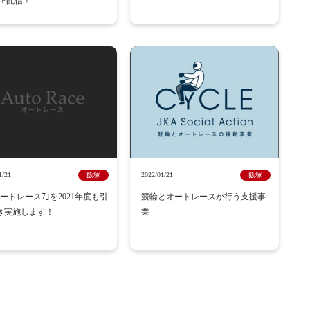
VE配信！
1/21
飯塚
2022/01/21
飯塚
ードレース7｣を2021年度も引
競輪とオートレースが行う支援事
き実施します！
業