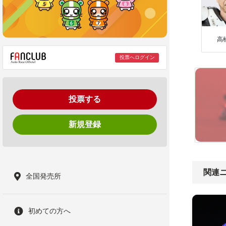
高
投票へログイン
投票する
新規登録
関連
全国発売所
初めての方へ