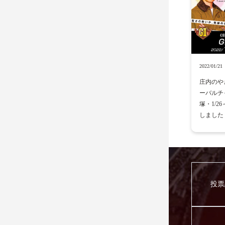
2022/01/21
庄内のやきに
ーバルチ
塚・1/2
しました
投票