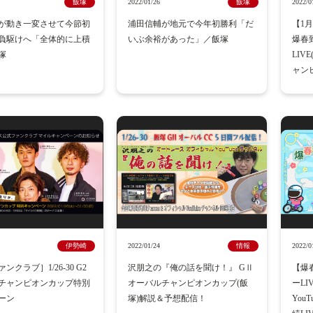
飯塚
2022/01/26
飯塚
2022/0
が動き一変させて今節初
浦田信輔が地元で今年初勝利「だ
【1月
負駆けへ「全体的に上積
いぶ余裕があった」／飯塚
爆春
塚
LIV
ャン
伊勢崎
2022/01/24
情報
2022/0
ンクラブ］1/26-30 G2
沢朋之の『俺の話を聞け！』 GⅡ
【爆
チャンピオンカップ特別
オーバルチャンピオンカップ(飯
ーL
ーン
塚)解説＆予想配信！
You