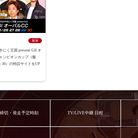
飯塚
く王国 presents GII オ
ャンピオンカップ（飯
6～30）の特設サイトをUP
締切・発走予定時刻
TV/LIVE中継 日程