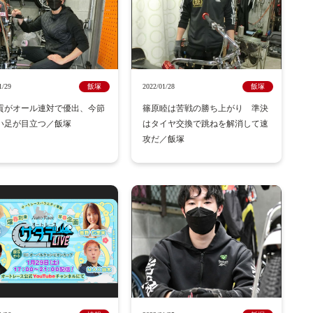
1/29
飯塚
2022/01/28
飯塚
貢がオール連対で優出、今節
篠原睦は苦戦の勝ち上がり 準決
い足が目立つ／飯塚
はタイヤ交換で跳ねを解消して速
攻だ／飯塚