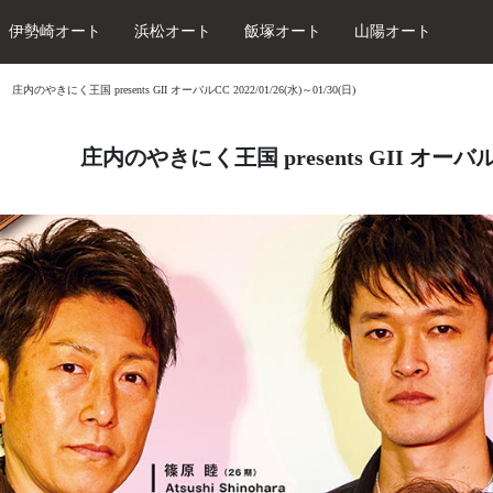
伊勢崎オート
浜松オート
飯塚オート
山陽オート
庄内のやきにく王国 presents GII オーバルCC 2022/01/26(水)～01/30(日)
庄内のやきにく王国 presents GII オーバルCC 