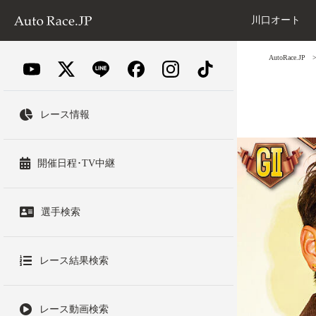
川口オート
AutoRace.JP
レース情報
開催日程･TV中継
選手検索
レース結果検索
レース動画検索