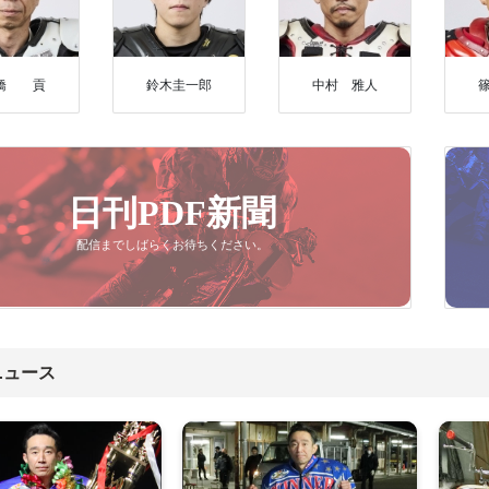
橋 貢
鈴木圭一郎
中村 雅人
日刊PDF新聞
配信までしばらくお待ちください。
ニュース