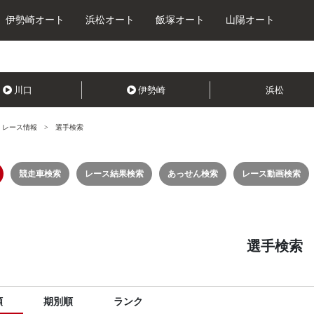
伊勢崎オート
浜松オート
飯塚オート
山陽オート
川口
伊勢崎
浜松
レース情報
選手検索
競走車検索
レース結果検索
あっせん検索
レース動画検索
選手検索
順
期別順
ランク