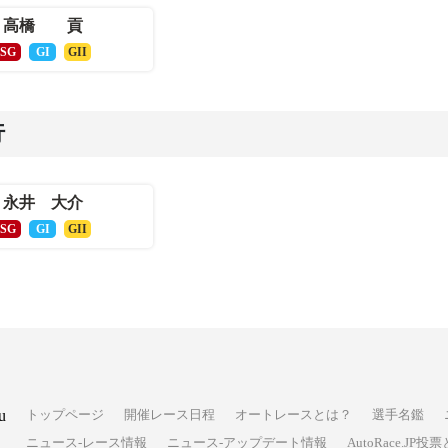
高橋 貢
SG
GI
GII
行
永井 大介
SG
GI
GII
u
トップページ
開催レース日程
オートレースとは？
選手名鑑
ニュース-レース情報
ニュース-アップデート情報
AutoRace.J