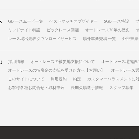
s
Gレースムービー集
ベストマッチオブザイヤー
SGレース特設
ミッドナイト特設
ビックレース回顧
オートレース70年の歴史
レース場出走表ダウンロードサービス
場外車券売場 一覧
外部投票
t
採用情報
オートレースの被災地支援について
オートレース場施設
オートレースの払戻金の支払を受けた方へ【お願い】
オートレース選
このサイトについて
利用規約
約定
カスタマーハラスメントに
お客様各種お問合せ・取材申込
長期欠場選手情報
スタッフ募集