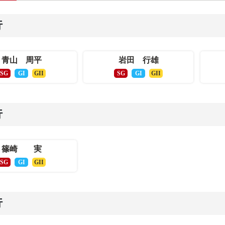
行
青山 周平
岩田 行雄
SG
GI
GII
SG
GI
GII
行
篠崎 実
SG
GI
GII
行