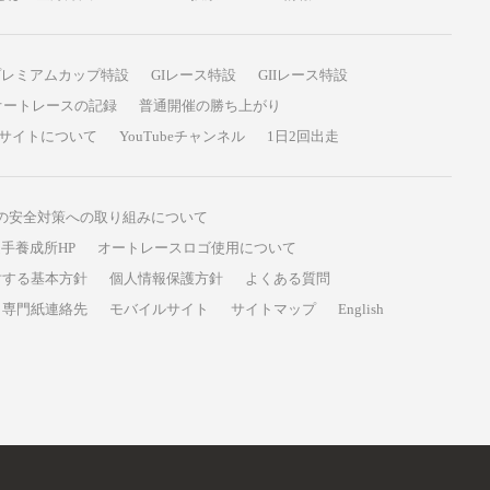
プレミアムカップ特設
GIレース特設
GIIレース特設
オートレースの記録
普通開催の勝ち上がり
サイトについて
YouTubeチャンネル
1日2回出走
の安全対策への取り組みについて
手養成所HP
オートレースロゴ使用について
対する基本方針
個人情報保護方針
よくある質問
専門紙連絡先
モバイルサイト
サイトマップ
English