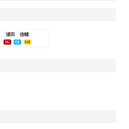
浦田 信輔
SG
GI
GII