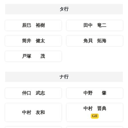
タ行
辰巳 裕樹
田中 竜二
筒井 健太
角貝 拓海
戸塚 茂
ナ行
仲口 武志
中野 肇
中村 晋典
中村 友和
GII