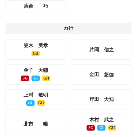
落合 巧
カ行
笠木 美孝
片岡 信之
GII
金子 大輔
金田 悠伽
SG
GI
GII
上村 敏明
岸田 大知
GI
GII
木村 武之
北市 唯
SG
GI
GII