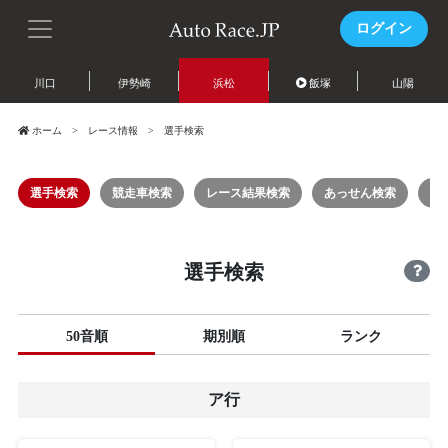
ログイン
川口
伊勢崎
浜松
飯塚
山陽
ホーム
レース情報
選手検索
選手検索
競走車検索
レース結果検索
あっせん検索
レ
選手検索
50音順
期別順
ランク
ア行