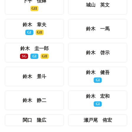
下平 佳輝
城山 英文
GII
鈴木 章夫
鈴木 一馬
GI
GII
鈴木 圭一郎
鈴木 啓示
SG
GI
GII
鈴木 健吾
鈴木 景斗
GI
鈴木 宏和
鈴木 静二
GI
関口 隆広
瀬戸尾 侑宏