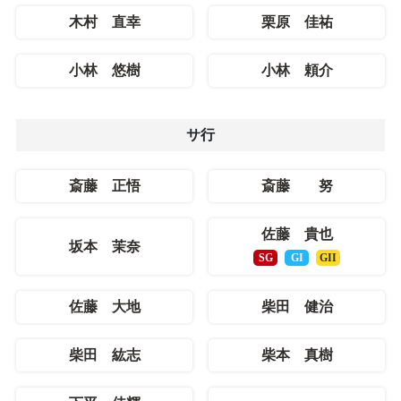
木村 直幸
栗原 佳祐
小林 悠樹
小林 頼介
サ行
斎藤 正悟
斎藤 努
佐藤 貴也
坂本 茉奈
SG
GI
GII
佐藤 大地
柴田 健治
柴田 紘志
柴本 真樹