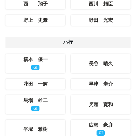
西 翔子
西川 頼臣
野上 史豪
野田 光宏
ハ行
橋本 優一
長谷 晴久
GI
花田 一輝
早津 圭介
馬場 雄二
兵頭 寛和
GI
広瀬 豪彦
平塚 雅樹
GI