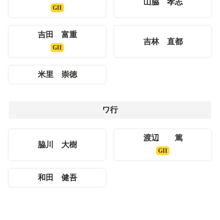
山脇 孝志
GII
吉田 富重
吉林 直都
GII
米里 崇徳
ワ行
渡辺 篤
脇川 大樹
GII
和田 健吾