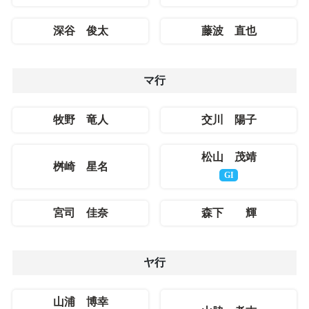
深谷 俊太
藤波 直也
マ行
牧野 竜人
交川 陽子
松山 茂靖
桝崎 星名
GI
宮司 佳奈
森下 輝
ヤ行
山浦 博幸