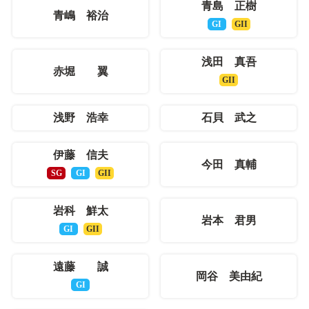
青島 正樹
青嶋 裕治
GI
GII
浅田 真吾
赤堀 翼
GII
浅野 浩幸
石貝 武之
伊藤 信夫
今田 真輔
SG
GI
GII
岩科 鮮太
岩本 君男
GI
GII
遠藤 誠
岡谷 美由紀
GI