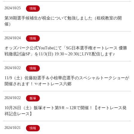
2024/10/25
情報
第38期選手候補生が税金について勉強しました（租税教室の開
催）
2024/10/24
情報
オッズパーク公式YouTubeにて「SG日本選手権オートレース 優勝
戦徹底討論SP」を11/3(日) 19:30～20:30にLIVE配信します♪
2024/10/22
情報
11/9（土）佐藤励選手＆小椋華恋選手のスペシャルトークショーが
開催されます！☜オートレース六郷
2024/10/22
飯塚
10月26日（土）飯塚オート第9Ｒ～12Rで開催！【オートレース発
祥記念レース】
2024/10/21
情報