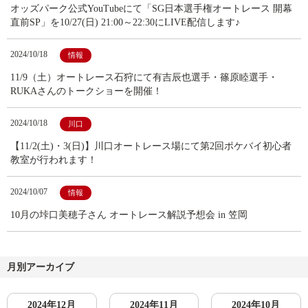
オッズパーク公式YouTubeにて「SG日本選手権オートレース 開幕
直前SP」を10/27(日) 21:00～22:30にLIVE配信します♪
2024/10/18
情報
11/9（土）オートレース石狩にて有吉辰也選手・篠原睦選手・
RUKAさんのトークショーを開催！
2024/10/18
川口
【11/2(土)・3(日)】川口オートレース場にて第2回ポケバイ初心者
教室が行われます！
2024/10/07
情報
10月の垰口美穂子さん オートレース解説予想会 in 笠岡
月別アーカイブ
2024年12月
2024年11月
2024年10月