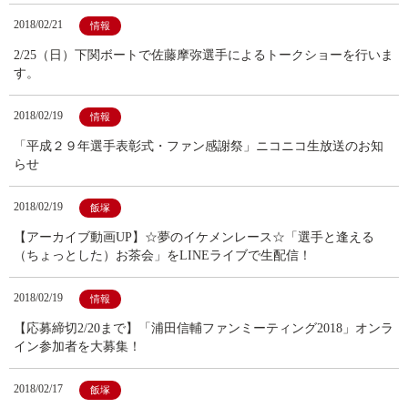
2018/02/21
情報
2/25（日）下関ボートで佐藤摩弥選手によるトークショーを行いま
す。
2018/02/19
情報
「平成２９年選手表彰式・ファン感謝祭」ニコニコ生放送のお知
らせ
2018/02/19
飯塚
【アーカイブ動画UP】☆夢のイケメンレース☆「選手と逢える
（ちょっとした）お茶会」をLINEライブで生配信！
2018/02/19
情報
【応募締切2/20まで】「浦田信輔ファンミーティング2018」オンラ
イン参加者を大募集！
2018/02/17
飯塚