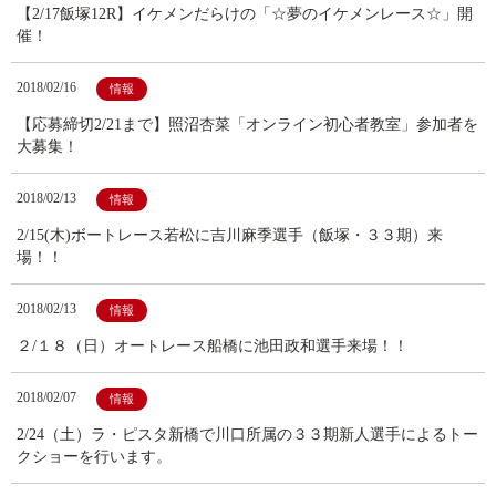
【2/17飯塚12R】イケメンだらけの「☆夢のイケメンレース☆」開
催！
2018/02/16
情報
【応募締切2/21まで】照沼杏菜「オンライン初心者教室」参加者を
大募集！
2018/02/13
情報
2/15(木)ボートレース若松に吉川麻季選手（飯塚・３３期）来
場！！
2018/02/13
情報
２/１８（日）オートレース船橋に池田政和選手来場！！
2018/02/07
情報
2/24（土）ラ・ピスタ新橋で川口所属の３３期新人選手によるトー
クショーを行います。