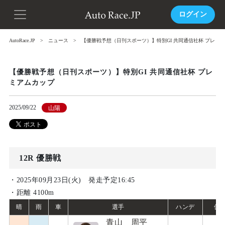
ログイン
AutoRace.JP
ニュース
【優勝戦予想（日刊スポーツ）】特別GI 共同通信社杯 プレミ
【優勝戦予想（日刊スポーツ）】特別GI 共同通信社杯 プレ
ミアムカップ
2025/09/22
山陽
12R 優勝戦
・2025年09月23日(火) 発走予定16:45
・距離 4100m
晴
雨
車
選手
ハンデ
偏
青山 周平