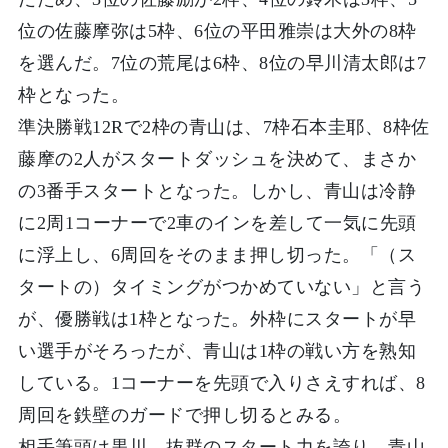
位の佐藤摩弥は5枠、6位の平田雅崇は大外の8枠
を選んだ。7位の荒尾は6枠、8位の早川清太郎は7
枠となった。
準決勝戦12Rで2枠の青山は、7枠石本圭耶、8枠佐
藤摩の2人がスタートダッシュを決めて、まさか
の3番手スタートとなった。しかし、青山は冷静
に2周1コーナーで2車のインを差して一気に先頭
に浮上し、6周回をそのまま押し切った。「（ス
タートの）タイミングがつかめていない」と言う
が、優勝戦は1枠となった。外枠にスタートが早
い選手がそろったが、青山は1枠の戦い方を熟知
している。1コーナーを先頭で入りさえすれば、8
周回を鉄壁のガードで押し切るとみる。
相手筆頭は黒川。抜群のスタート力を誇り、青山