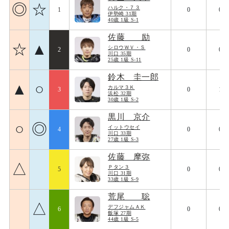
◎
☆
ハルク・７３
1
0
091
伊勢崎 31期
40歳 1級 S-1
佐藤 励
☆
▲
シロウＷＶ・Ｓ
2
0
097
川口 35期
25歳 1級 S-11
鈴木 圭一郎
▲
○
カルマ３Ｋ
3
0
107
浜松 32期
30歳 1級 S-2
黒川 京介
○
◎
イットウセイ
4
0
096
川口 33期
27歳 1級 S-3
佐藤 摩弥
△
Ｐタン３
5
0
080
川口 31期
33歳 1級 S-9
荒尾 聡
△
デフジャムＡＫ
6
0
093
飯塚 27期
44歳 1級 S-5