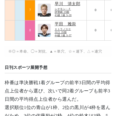
早川 清太郎
シナモン・Ｆ
7
0
093
伊勢崎 29期
43歳 1級 S-20
平田 雅崇
Ｖトラノスケ
8
0
093
川口 29期
44歳 1級 S-37
※◎＝本命、◯＝対抗、▲＝単穴、☆＝連下、△＝連穴
日刊スポーツ展開予想
枠番は準決勝戦1着グループの前半3日間の平均得
点上位者から選び、次いで同2着グループも前半3
日間の平均得点上位者から選んだ。
選択順位1位の青山が1枠、2位の黒川が4枠を選ん
だため、3位の佐藤励が2枠、4位の鈴木は3枠、5