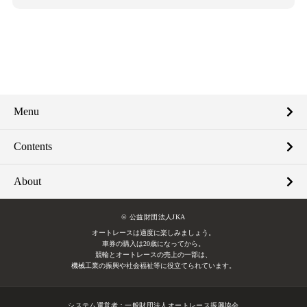
Menu
Contents
About
© 公益財団法人JKA
オートレースは適度に楽しみましょう。
車券の購入は20歳になってから。
競輪とオートレースの売上の一部は、
機械工業の振興や社会福祉等に役立てられています。
システム運営者：
一般財団法人オートレース振興協会