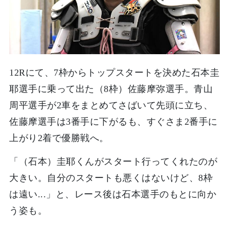
12Rにて、7枠からトップスタートを決めた石本圭
耶選手に乗って出た（8枠）佐藤摩弥選手。青山
周平選手が2車をまとめてさばいて先頭に立ち、
佐藤摩選手は3番手に下がるも、すぐさま2番手に
上がり2着で優勝戦へ。
「（石本）圭耶くんがスタート行ってくれたのが
大きい。自分のスタートも悪くはないけど、8枠
は遠い...」と、レース後は石本選手のもとに向か
う姿も。