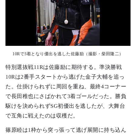
10Rで3着となり優出を逃した佐藤励（撮影・柴田隆二）
特別選抜戦11Rは佐藤励に期待する。準決勝戦
10Rは2番手スタートから逃げた金子大輔を追っ
た。仕掛けられずに周回を重ね、最終4コーナー
で長田稚也にさばかれて3着ゴールだった。勝負
駆けを決められずSG初優出を逃したが、大舞台
で互角に戦えたのは収穫だ。
篠原睦は1枠から突っ張って逃げ展開に持ち込ん