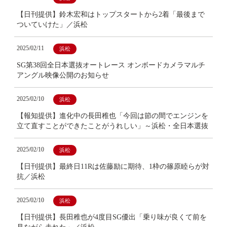
【日刊提供】鈴木宏和はトップスタートから2着「最後まで
ついていけた」／浜松
2025/02/11
浜松
SG第38回全日本選抜オートレース オンボードカメラマルチ
アングル映像公開のお知らせ
2025/02/10
浜松
【報知提供】進化中の長田稚也「今回は節の間でエンジンを
立て直すことができたことがうれしい」～浜松・全日本選抜
2025/02/10
浜松
【日刊提供】最終日11Rは佐藤励に期待、1枠の篠原睦らが対
抗／浜松
2025/02/10
浜松
【日刊提供】長田稚也が4度目SG優出「乗り味が良くて前を