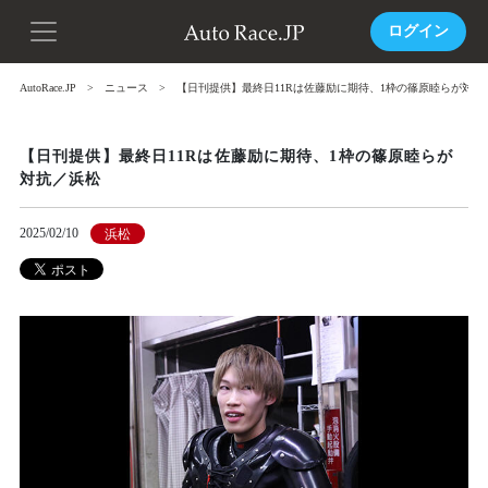
ログイン
AutoRace.JP
ニュース
【日刊提供】最終日11Rは佐藤励に期待、1枠の篠原睦らが対抗
【日刊提供】最終日11Rは佐藤励に期待、1枠の篠原睦らが
対抗／浜松
2025/02/10
浜松