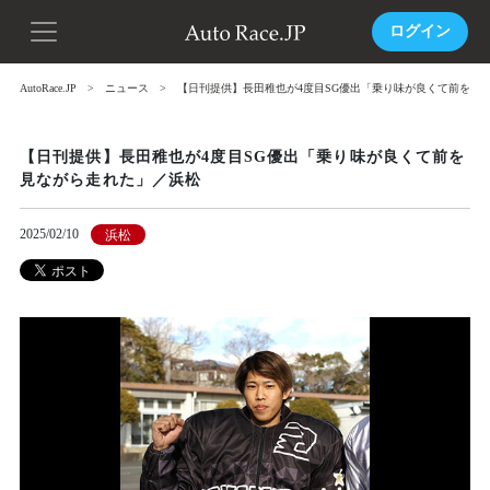
ログイン
AutoRace.JP
ニュース
【日刊提供】長田稚也が4度目SG優出「乗り味が良くて前を見
【日刊提供】長田稚也が4度目SG優出「乗り味が良くて前を
見ながら走れた」／浜松
2025/02/10
浜松