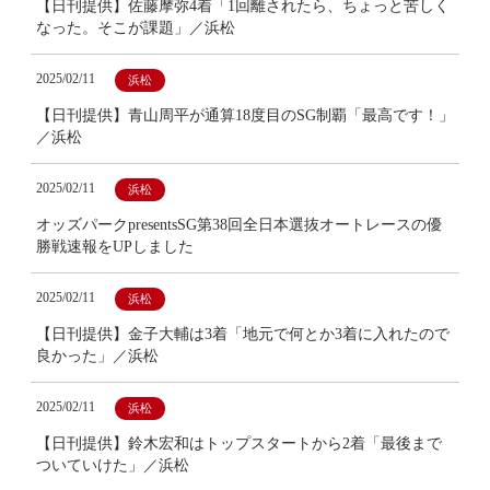
【日刊提供】佐藤摩弥4着「1回離されたら、ちょっと苦しく
なった。そこが課題」／浜松
2025/02/11
浜松
【日刊提供】青山周平が通算18度目のSG制覇「最高です！」
／浜松
2025/02/11
浜松
オッズパークpresentsSG第38回全日本選抜オートレースの優
勝戦速報をUPしました
2025/02/11
浜松
【日刊提供】金子大輔は3着「地元で何とか3着に入れたので
良かった」／浜松
2025/02/11
浜松
【日刊提供】鈴木宏和はトップスタートから2着「最後まで
ついていけた」／浜松