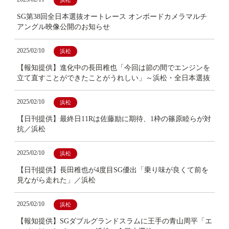
浜松
SG第38回全日本選抜オートレース オンボードカメラマルチ
アングル映像公開のお知らせ
2025/02/10
浜松
【報知提供】進化中の長田稚也「今回は節の間でエンジンを
立て直すことができたことがうれしい」～浜松・全日本選抜
2025/02/10
浜松
【日刊提供】最終日11Rは佐藤励に期待、1枠の篠原睦らが対
抗／浜松
2025/02/10
浜松
【日刊提供】長田稚也が4度目SG優出「乗り味が良くて前を
見ながら走れた」／浜松
2025/02/10
浜松
【報知提供】SGダブルグランドスラムに王手の青山周平「エ