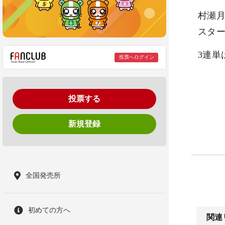
村瀬
スタ
3連単は(
投票へログイン
投票する
新規登録
全国発売所
初めての方へ
関連