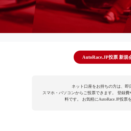
AutoRace.JP投票 新
ネット口座をお持ちの方は、即
スマホ・パソコンからご投票できます。
登録費
料です。
お気軽にAutoRace.JP