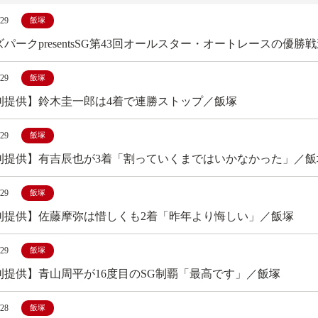
/29
飯塚
パークpresentsSG第43回オールスター・オートレースの優勝
/29
飯塚
刊提供】鈴木圭一郎は4着で連勝ストップ／飯塚
/29
飯塚
刊提供】有吉辰也が3着「割っていくまではいかなかった」／飯
/29
飯塚
刊提供】佐藤摩弥は惜しくも2着「昨年より悔しい」／飯塚
/29
飯塚
刊提供】青山周平が16度目のSG制覇「最高です」／飯塚
/28
飯塚