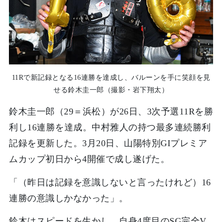
11Rで新記録となる16連勝を達成し、バルーンを手に笑顔を見
せる鈴木圭一郎（撮影・岩下翔太）
鈴木圭一郎（29＝浜松）が26日、3次予選11Rを勝
利し16連勝を達成。中村雅人の持つ最多連続勝利
記録を更新した。3月20日、山陽特別GIプレミア
ムカップ初日から4開催で成し遂げた。
「（昨日は記録を意識しないと言ったけれど）16
連勝の意識しかなかった」。
鈴木はスピードを生かし、自身4度目のSG完全V