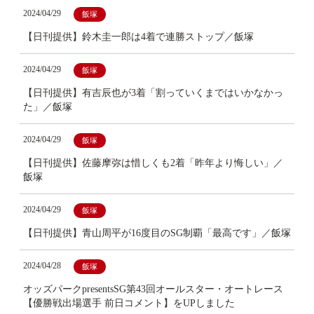
2024/04/29
飯塚
【日刊提供】鈴木圭一郎は4着で連勝ストップ／飯塚
2024/04/29
飯塚
【日刊提供】有吉辰也が3着「割っていくまではいかなかっ
た」／飯塚
2024/04/29
飯塚
【日刊提供】佐藤摩弥は惜しくも2着「昨年より悔しい」／
飯塚
2024/04/29
飯塚
【日刊提供】青山周平が16度目のSG制覇「最高です」／飯塚
2024/04/28
飯塚
オッズパークpresentsSG第43回オールスター・オートレース
【優勝戦出場選手 前日コメント】をUPしました