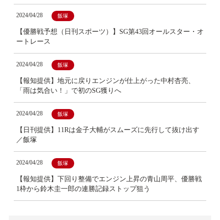
2024/04/28
飯塚
【優勝戦予想（日刊スポーツ）】SG第43回オールスター・オ
ートレース
2024/04/28
飯塚
【報知提供】地元に戻りエンジンが仕上がった中村杏亮、
「雨は気合い！」で初のSG獲りへ
2024/04/28
飯塚
【日刊提供】11Rは金子大輔がスムーズに先行して抜け出す
／飯塚
2024/04/28
飯塚
【報知提供】下回り整備でエンジン上昇の青山周平、優勝戦
1枠から鈴木圭一郎の連勝記録ストップ狙う