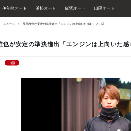
伊勢崎オート
浜松オート
飯塚オート
山陽オート
ニュース
長田稚也が安定の準決進出「エンジンは上向いた感じ」／山陽
稚也が安定の準決進出「エンジンは上向いた感
山陽