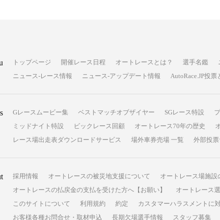
u
トップページ
開催レース日程
オートレースとは？
選手名鑑
ニュース-レース情報
ニュース-アップデート情報
AutoRace.J
s
Gレースムービー集
ベストマッチオブザイヤー
SGレース特設
ミッドナイト特設
ビックレース回顧
オートレース70年の歴史
レース場出走表ダウンロードサービス
場外車券売場 一覧
外部投票
t
採用情報
オートレースの被災地支援について
オートレース場施設
オートレースの払戻金の支払を受けた方へ【お願い】
オートレース選
このサイトについて
利用規約
約定
カスタマーハラスメントに
お客様各種お問合せ・取材申込
長期欠場選手情報
スタッフ募集