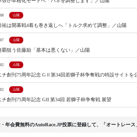
摩弥が本格化モードへ「バネを調整します」／山陽
/08
山陽
佳祐は開幕戦4着も巻き返しへ「トルク求めて調整」／山陽
/07
山陽
連覇狙う佐藤励「基本は悪くない」／山陽
/02
山陽
ニチ創刊75周年記念 GⅡ第34回若獅子杯争奪戦の特設サイトを
/02
山陽
チ創刊75周年記念 GII 第34回 若獅子杯争奪戦 展望
・年会費無料のAutoRace.JP投票に登録して、「オートレー