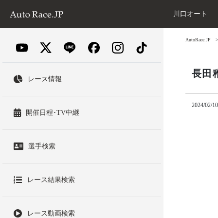
川口オート
AutoRace.JP
長田
レース情報
2024/02/10
開催日程･TV中継
選手検索
レース結果検索
レース動画検索