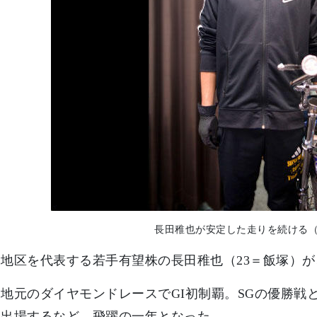
長田稚也が安定した走りを続ける
地区を代表する若手有望株の長田稚也（23＝飯塚）
地元のダイヤモンドレースでGI初制覇。SGの優勝戦
も出場するなど、飛躍の一年となった。