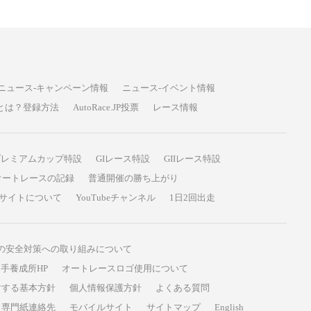
ニュース-キャンペーン情報
ニュース-イベント情報
P投票とは？登録方法
AutoRace.JP投票
レース情報
プレミアムカップ特設
GIレース特設
GIIレース特設
オートレースの記録
普通開催の勝ち上がり
サイトについて
YouTubeチャンネル
1日2回出走
の安全対策への取り組みについて
手養成所HP
オートレースロゴ使用について
対する基本方針
個人情報保護方針
よくある質問
専門紙連絡先
モバイルサイト
サイトマップ
English