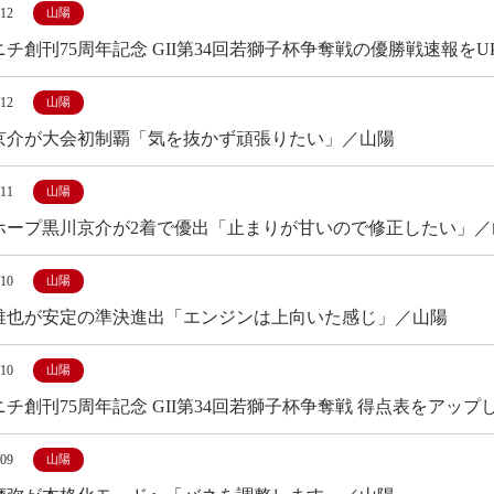
/12
山陽
チ創刊75周年記念 GII第34回若獅子杯争奪戦の優勝戦速報をU
/12
山陽
京介が大会初制覇「気を抜かず頑張りたい」／山陽
/11
山陽
ホープ黒川京介が2着で優出「止まりが甘いので修正したい」／
/10
山陽
稚也が安定の準決進出「エンジンは上向いた感じ」／山陽
/10
山陽
チ創刊75周年記念 GII第34回若獅子杯争奪戦 得点表をアップ
/09
山陽