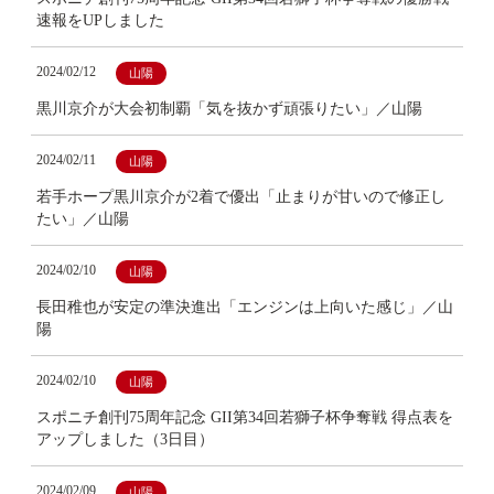
速報をUPしました
2024/02/12
山陽
黒川京介が大会初制覇「気を抜かず頑張りたい」／山陽
2024/02/11
山陽
若手ホープ黒川京介が2着で優出「止まりが甘いので修正し
たい」／山陽
2024/02/10
山陽
長田稚也が安定の準決進出「エンジンは上向いた感じ」／山
陽
2024/02/10
山陽
スポニチ創刊75周年記念 GII第34回若獅子杯争奪戦 得点表を
アップしました（3日目）
2024/02/09
山陽