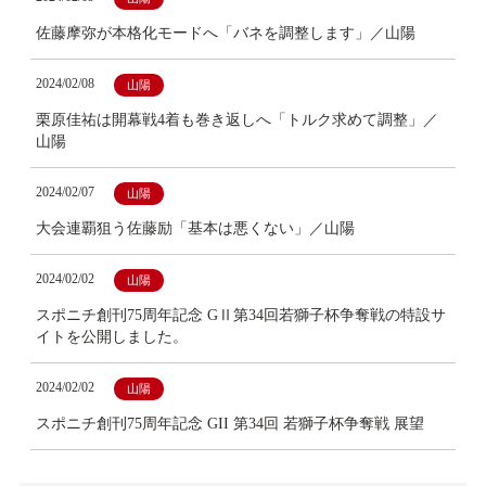
佐藤摩弥が本格化モードへ「バネを調整します」／山陽
2024/02/08
山陽
栗原佳祐は開幕戦4着も巻き返しへ「トルク求めて調整」／
山陽
2024/02/07
山陽
大会連覇狙う佐藤励「基本は悪くない」／山陽
2024/02/02
山陽
スポニチ創刊75周年記念 GⅡ第34回若獅子杯争奪戦の特設サ
イトを公開しました。
2024/02/02
山陽
スポニチ創刊75周年記念 GII 第34回 若獅子杯争奪戦 展望