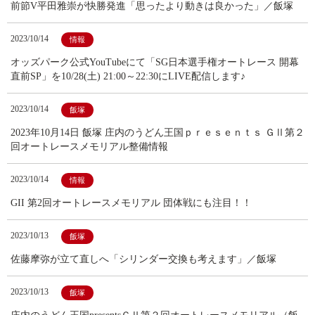
前節V平田雅崇が快勝発進「思ったより動きは良かった」／飯塚
2023/10/14
情報
オッズパーク公式YouTubeにて「SG日本選手権オートレース 開幕
直前SP」を10/28(土) 21:00～22:30にLIVE配信します♪
2023/10/14
飯塚
2023年10月14日 飯塚 庄内のうどん王国ｐｒｅｓｅｎｔｓ ＧⅡ第２
回オートレースメモリアル整備情報
2023/10/14
情報
GII 第2回オートレースメモリアル 団体戦にも注目！！
2023/10/13
飯塚
佐藤摩弥が立て直しへ「シリンダー交換も考えます」／飯塚
2023/10/13
飯塚