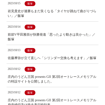
2023/10/15
飯塚
岩見貴史が連勝もまだ良くなる「タイヤが跳ねて曲がりづら
い」／飯塚
2023/10/14
飯塚
前節V平田雅崇が快勝発進「思ったより動きは良かった」／
飯塚
2023/10/13
飯塚
佐藤摩弥が立て直しへ「シリンダー交換も考えます」／飯塚
2023/10/12
飯塚
庄内のうどん王国 presents GII 第2回オートレースメモリアル
の特設サイトを公開しました。
2023/10/12
飯塚
庄内のうどん王国 presents GII 第2回オートレースメモリアル
発売締切及び発走予定時刻表