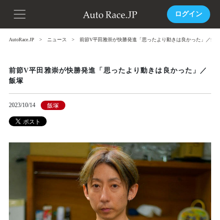
ログイン
AutoRace.JP
ニュース
前節V平田雅崇が快勝発進「思ったより動きは良かった」／飯
前節V平田雅崇が快勝発進「思ったより動きは良かった」／
飯塚
2023/10/14
飯塚