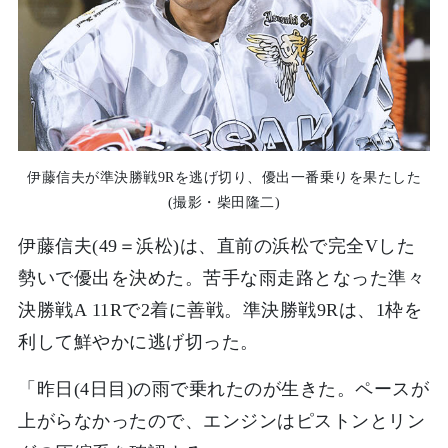
伊藤信夫が準決勝戦9Rを逃げ切り、優出一番乗りを果たした
(撮影・柴田隆二)
伊藤信夫(49＝浜松)は、直前の浜松で完全Vした
勢いで優出を決めた。苦手な雨走路となった準々
決勝戦A 11Rで2着に善戦。準決勝戦9Rは、1枠を
利して鮮やかに逃げ切った。
「昨日(4日目)の雨で乗れたのが生きた。ペースが
上がらなかったので、エンジンはピストンとリン