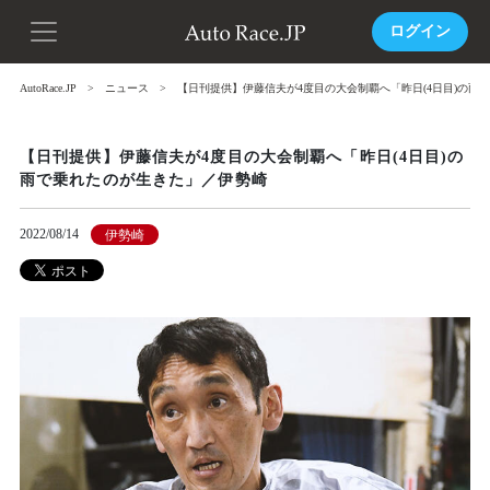
ログイン
AutoRace.JP
ニュース
【日刊提供】伊藤信夫が4度目の大会制覇へ「昨日(4日目)の雨
【日刊提供】伊藤信夫が4度目の大会制覇へ「昨日(4日目)の
雨で乗れたのが生きた」／伊勢崎
2022/08/14
伊勢崎