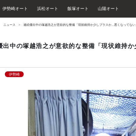
伊勢崎オート
浜松オート
飯塚オート
山陽オート
ニュース
連続優出中の塚越浩之が意欲的な整備「現状維持か少しプラスか...悪くなってな
優出中の塚越浩之が意欲的な整備「現状維持か少
伊勢崎