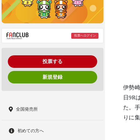
投票へログイン
投票する
新規登録
伊勢崎
日9R
た。手
全国発売所
りに
初めての方へ