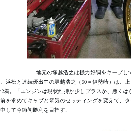
地元の塚越浩之は機力好調をキープし
、浜松と連続優出中の塚越浩之（50＝伊勢崎）は、
は2着。「エンジンは現状維持か少しプラスか、悪く
前を求めてキャブと電気のセッティングを変えて、タイ
集中して今節初勝利を目指す。