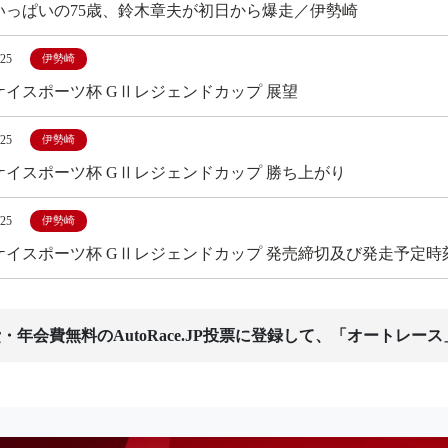
いっぱいの75歳、鈴木章夫が初日から爆走／伊勢崎
/25
伊勢崎
ケイスポーツ杯 GⅡレジェンドカップ 展望
/25
伊勢崎
ケイスポーツ杯 GⅡレジェンドカップ 勝ち上がり
/25
伊勢崎
ケイスポーツ杯 GⅡレジェンドカップ 発売締切及び発走予定時
・年会費無料のAutoRace.JP投票に登録して、「オートレー