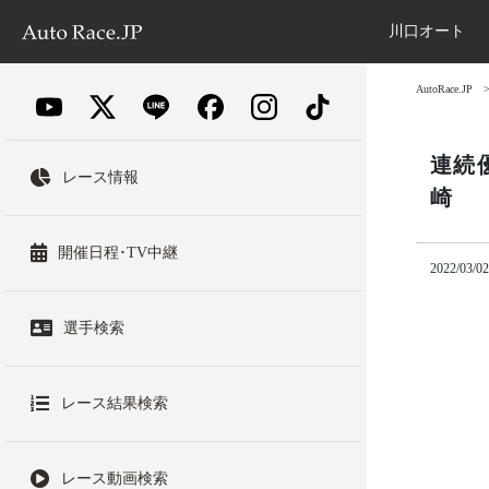
川口オート
AutoRace.JP
連続
レース情報
崎
開催日程･TV中継
2022/03/02
選手検索
レース結果検索
レース動画検索