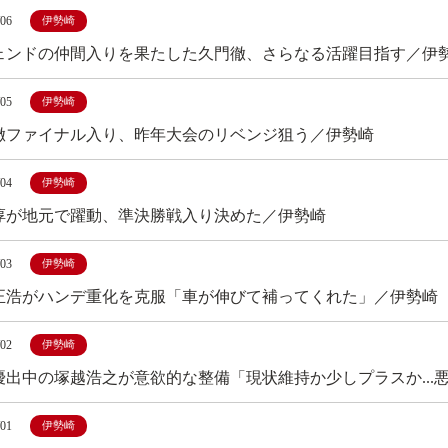
/06
伊勢崎
ェンドの仲間入りを果たした久門徹、さらなる活躍目指す／伊
/05
伊勢崎
徹ファイナル入り、昨年大会のリベンジ狙う／伊勢崎
/04
伊勢崎
淳が地元で躍動、準決勝戦入り決めた／伊勢崎
/03
伊勢崎
正浩がハンデ重化を克服「車が伸びて補ってくれた」／伊勢崎
/02
伊勢崎
優出中の塚越浩之が意欲的な整備「現状維持か少しプラスか...
/01
伊勢崎