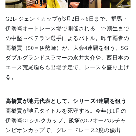
G2レジェンドカップが3月2日～6日まで、群馬・
伊勢崎オートレース場で開催される。27期生まで
の中堅～ベテラン選手によるバトル。昨年覇者の
高橋貢（50＝伊勢崎）が、大会4連覇を狙う。SG
ダブルグランドスラマーの永井大介や、西日本の
エース荒尾聡らも出場予定で、レースを盛り上げ
る。
高橋貢が地元代表として、シリーズ4連覇を狙う
高橋貢が地元タイトルを死守する。今年は1月の
伊勢崎G1シルクカップ、飯塚のG2オーバルチャ
ンピオンカップで、グレードレース2度の優出