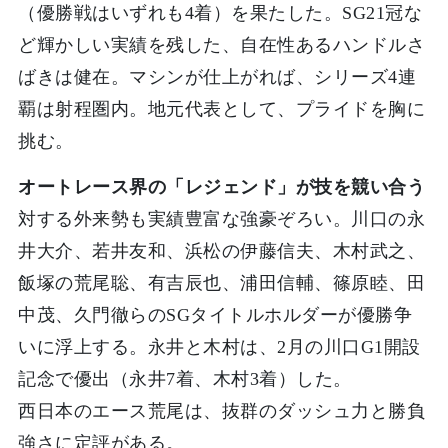
（優勝戦はいずれも4着）を果たした。SG21冠な
ど輝かしい実績を残した、自在性あるハンドルさ
ばきは健在。マシンが仕上がれば、シリーズ4連
覇は射程圏内。地元代表として、プライドを胸に
挑む。
オートレース界の「レジェンド」が技を競い合う
対する外来勢も実績豊富な強豪ぞろい。川口の永
井大介、若井友和、浜松の伊藤信夫、木村武之、
飯塚の荒尾聡、有吉辰也、浦田信輔、篠原睦、田
中茂、久門徹らのSGタイトルホルダーが優勝争
いに浮上する。永井と木村は、2月の川口G1開設
記念で優出（永井7着、木村3着）した。
西日本のエース荒尾は、抜群のダッシュ力と勝負
強さに定評がある。