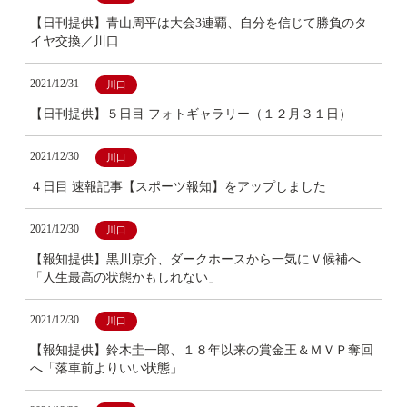
【日刊提供】青山周平は大会3連覇、自分を信じて勝負のタ
イヤ交換／川口
2021/12/31
川口
【日刊提供】５日目 フォトギャラリー（１２月３１日）
2021/12/30
川口
４日目 速報記事【スポーツ報知】をアップしました
2021/12/30
川口
【報知提供】黒川京介、ダークホースから一気にＶ候補へ
「人生最高の状態かもしれない」
2021/12/30
川口
【報知提供】鈴木圭一郎、１８年以来の賞金王＆ＭＶＰ奪回
へ「落車前よりいい状態」