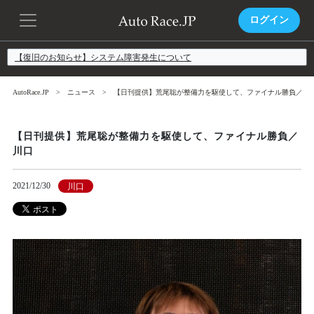
ログイン
【復旧のお知らせ】システム障害発生について
AutoRace.JP
ニュース
【日刊提供】荒尾聡が整備力を駆使して、ファイナル勝負／川
【日刊提供】荒尾聡が整備力を駆使して、ファイナル勝負／
川口
2021/12/30
川口