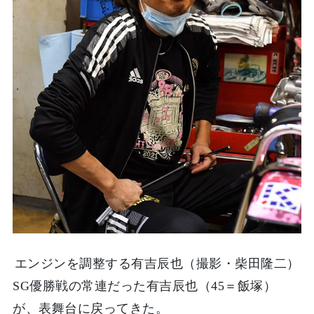
エンジンを調整する有吉辰也（撮影・柴田隆二）
SG優勝戦の常連だった有吉辰也（45＝飯塚）
が、表舞台に戻ってきた。