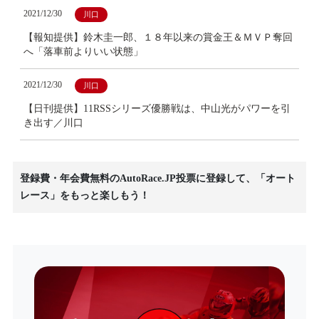
2021/12/30
川口
【報知提供】鈴木圭一郎、１８年以来の賞金王＆ＭＶＰ奪回
へ「落車前よりいい状態」
2021/12/30
川口
【日刊提供】11RSSシリーズ優勝戦は、中山光がパワーを引
き出す／川口
登録費・年会費無料のAutoRace.JP投票に登録して、「オート
レース」をもっと楽しもう！