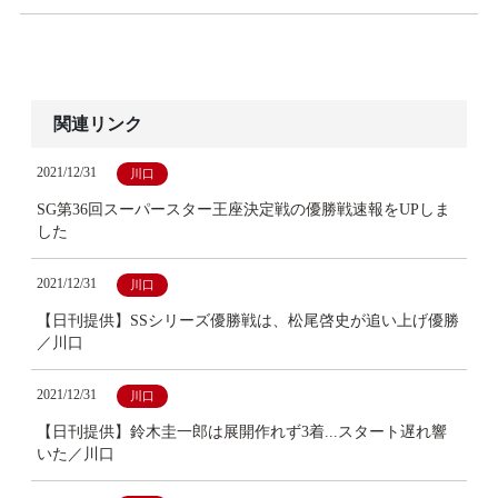
関連リンク
2021/12/31
川口
SG第36回スーパースター王座決定戦の優勝戦速報をUPしま
した
2021/12/31
川口
【日刊提供】SSシリーズ優勝戦は、松尾啓史が追い上げ優勝
／川口
2021/12/31
川口
【日刊提供】鈴木圭一郎は展開作れず3着...スタート遅れ響
いた／川口