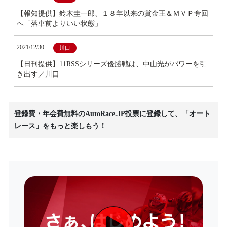
【報知提供】鈴木圭一郎、１８年以来の賞金王＆ＭＶＰ奪回
へ「落車前よりいい状態」
2021/12/30
川口
【日刊提供】11RSSシリーズ優勝戦は、中山光がパワーを引
き出す／川口
登録費・年会費無料のAutoRace.JP投票に登録して、「オート
レース」をもっと楽しもう！