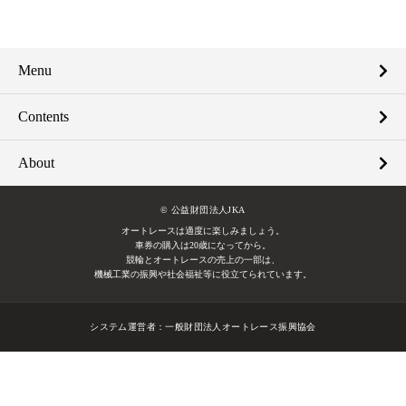
Menu
Contents
About
© 公益財団法人JKA
オートレースは適度に楽しみましょう。
車券の購入は20歳になってから。
競輪とオートレースの売上の一部は、
機械工業の振興や社会福祉等に役立てられています。
システム運営者：
一般財団法人オートレース振興協会