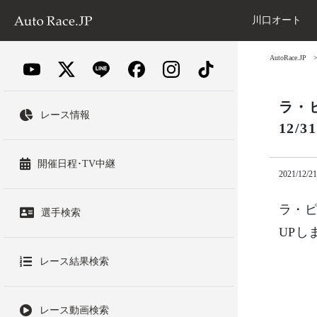
川口オート
AutoRace.JP
ラ・ピ
レース情報
12/
開催日程･TV中継
2021/12/21
ラ・ピス
選手検索
UPし
レース結果検索
レース動画検索