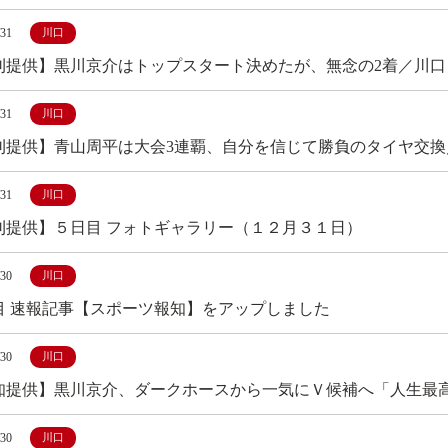
/31
川口
刊提供】黒川京介はトップスタート決めたが、無念の2着／川口
/31
川口
刊提供】青山周平は大会3連覇、自分を信じて勝負のタイヤ交換
/31
川口
刊提供】５日目 フォトギャラリー（１２月３１日）
/30
川口
目 速報記事【スポーツ報知】をアップしました
/30
川口
知提供】黒川京介、ダークホースから一気にＶ候補へ「人生最
/30
川口