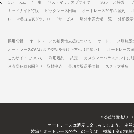
s
Gレースムービー集
ベストマッチオブザイヤー
SGレース特設
ミッドナイト特設
ビックレース回顧
オートレース70年の歴史
レース場出走表ダウンロードサービス
場外車券売場 一覧
外部投票
t
採用情報
オートレースの被災地支援について
オートレース場施設
オートレースの払戻金の支払を受けた方へ【お願い】
オートレース選
このサイトについて
利用規約
約定
カスタマーハラスメントに
お客様各種お問合せ・取材申込
長期欠場選手情報
スタッフ募集
© 公益財団法人JK
オートレースは適度に楽しみましょう。
車券
競輪とオートレースの売上の一部は、
機械工業の振興