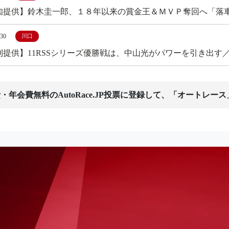
知提供】鈴木圭一郎、１８年以来の賞金王＆ＭＶＰ奪回へ「落
/30
川口
刊提供】11RSSシリーズ優勝戦は、中山光がパワーを引き出す
・年会費無料のAutoRace.JP投票に登録して、「オートレー