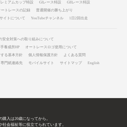
プレミアムカップ特設
GIレース特設
GIIレース特設
オートレースの記録
普通開催の勝ち上がり
サイトについて
YouTubeチャンネル
1日2回出走
の安全対策への取り組みについて
手養成所HP
オートレースロゴ使用について
対する基本方針
個人情報保護方針
よくある質問
専門紙連絡先
モバイルサイト
サイトマップ
English
A
の購入は20歳になってから。
や社会福祉等に役立てられています。