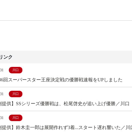
リンク
/31
川口
第36回スーパースター王座決定戦の優勝戦速報をUPしました
/31
川口
刊提供】SSシリーズ優勝戦は、松尾啓史が追い上げ優勝／川口
/31
川口
刊提供】鈴木圭一郎は展開作れず3着...スタート遅れ響いた／川