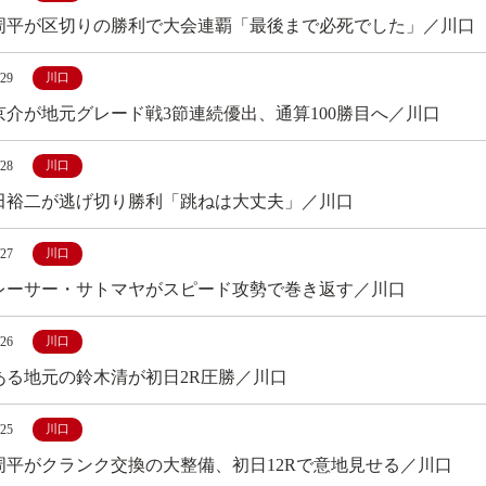
周平が区切りの勝利で大会連覇「最後まで必死でした」／川口
/29
川口
京介が地元グレード戦3節連続優出、通算100勝目へ／川口
/28
川口
田裕二が逃げ切り勝利「跳ねは大丈夫」／川口
/27
川口
レーサー・サトマヤがスピード攻勢で巻き返す／川口
/26
川口
ある地元の鈴木清が初日2R圧勝／川口
/25
川口
周平がクランク交換の大整備、初日12Rで意地見せる／川口