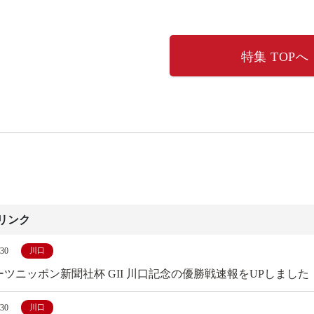
特集 TOPへ
リンク
/30
川口
ーツニッポン新聞社杯 GII 川口記念の優勝戦速報をUPしました
/30
川口