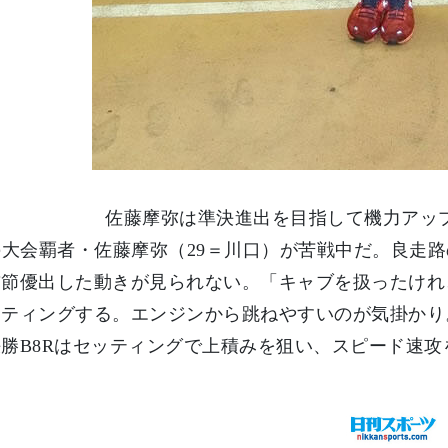
佐藤摩弥は準決進出を目指して機力アッ
の大会覇者・佐藤摩弥（29＝川口）が苦戦中だ。良走路の
前節優出した動きが見られない。「キャブを扱ったけれ
ッティングする。エンジンから跳ねやすいのが気掛かり
勝B8Rはセッティングで上積みを狙い、スピード速攻