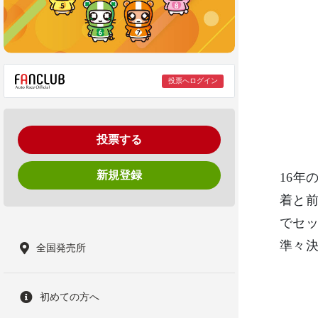
投票へログイン
投票する
新規登録
16年
着と
でセ
準々決
全国発売所
初めての方へ