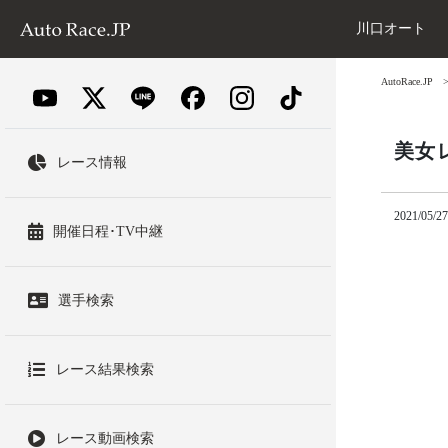
川口オート
AutoRace.JP
美女
レース情報
2021/05/27
開催日程･TV中継
選手検索
レース結果検索
レース動画検索