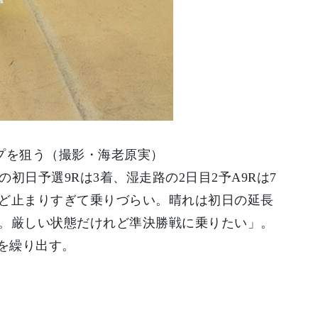
プを狙う（撮影・海老原実）
初日予選9Rは3着、湿走路の2日目2予A9Rは7
ど止まりすぎて乗りづらい。晴れは初日の延長
。厳しい状態だけれど準決勝戦に乗りたい」。
を繰り出す。