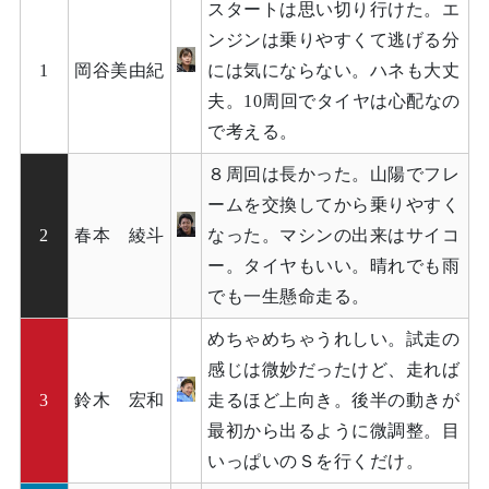
スタートは思い切り行けた。エ
ンジンは乗りやすくて逃げる分
1
岡谷美由紀
には気にならない。ハネも大丈
夫。10周回でタイヤは心配なの
で考える。
８周回は長かった。山陽でフレ
ームを交換してから乗りやすく
2
春本 綾斗
なった。マシンの出来はサイコ
ー。タイヤもいい。晴れでも雨
でも一生懸命走る。
めちゃめちゃうれしい。試走の
感じは微妙だったけど、走れば
3
鈴木 宏和
走るほど上向き。後半の動きが
最初から出るように微調整。目
いっぱいのＳを行くだけ。