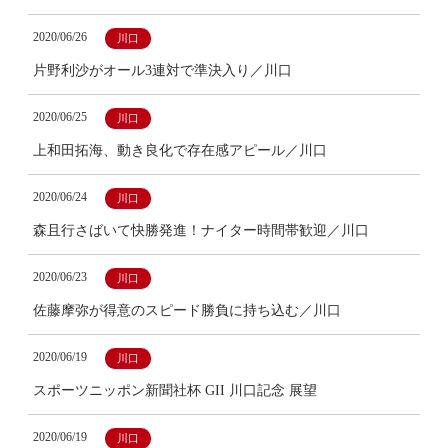
2020/06/26
川口
片野利沙がオール3連対で準決入り／川口
2020/06/25
川口
上和田拓海、動き良化で存在感アピール／川口
2020/06/24
川口
森且行さばいて快勝発進！ナイター時間帯歓迎／川口
2020/06/23
川口
佐藤摩弥が得意のスピード勝負に持ち込む／川口
2020/06/19
川口
スポーツニッポン新聞社杯 GII 川口記念 展望
2020/06/19
川口