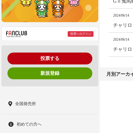
GⅡ曳馬
2024/06/14
チャリロト
投票へログイン
2024/06/14
チャリロト
投票する
新規登録
月別アーカ
全国発売所
初めての方へ