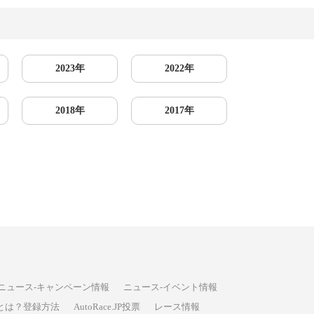
2023年
2022年
2018年
2017年
ニュース-キャンペーン情報
ニュース-イベント情報
P投票とは？登録方法
AutoRace.JP投票
レース情報