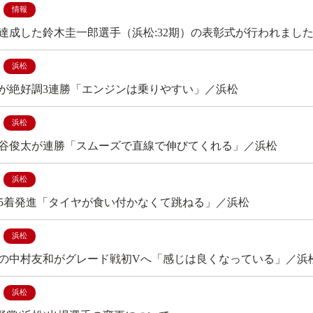
情報
を達成した鈴木圭一郎選手（浜松:32期）の表彰式が行われまし
浜松
が絶好調3連勝「エンジンは乗りやすい」／浜松
浜松
谷俊太が連勝「スムーズで直線で伸びてくれる」／浜松
浜松
5着発進「タイヤが食い付かなくて跳ねる」／浜松
浜松
の中村友和がグレード戦初Vへ「感じは良くなっている」／浜
浜松