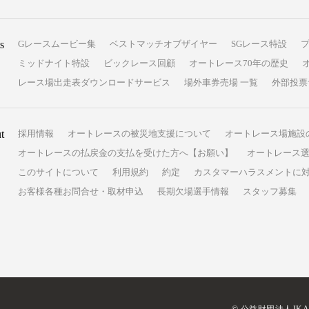
s
Gレースムービー集
ベストマッチオブザイヤー
SGレース特設
ミッドナイト特設
ビックレース回顧
オートレース70年の歴史
レース場出走表ダウンロードサービス
場外車券売場 一覧
外部投票
t
採用情報
オートレースの被災地支援について
オートレース場施設
オートレースの払戻金の支払を受けた方へ【お願い】
オートレース選
このサイトについて
利用規約
約定
カスタマーハラスメントに
お客様各種お問合せ・取材申込
長期欠場選手情報
スタッフ募集