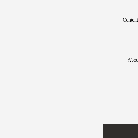
Content
Abou