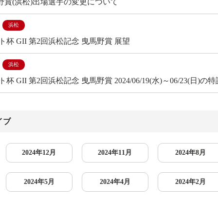
野賞(浜松)出場選手の変更について
浜松
杯 GII 第2回浜松記念 曳馬野賞 展望
浜松
杯 GII 第2回浜松記念 曳馬野賞 2024/06/19(水)～06/23(
イブ
2024年12月
2024年11月
2024年8月
2024年5月
2024年4月
2024年2月