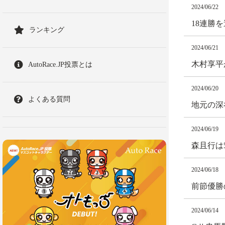
2024/06/22
18連勝
ランキング
2024/06/21
木村享平
AutoRace.JP投票とは
2024/06/20
よくある質問
地元の深
2024/06/19
森且行は
2024/06/18
前節優勝
2024/06/14