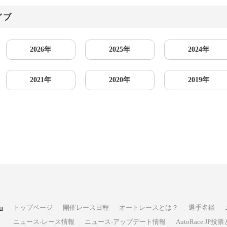
イブ
2026年
2025年
2024年
2021年
2020年
2019年
u
トップページ
開催レース日程
オートレースとは？
選手名鑑
ニュース-レース情報
ニュース-アップデート情報
AutoRace.J