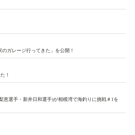
！
ん家のガレージ行ってきた」を公開！
した！
本梨恵選手・新井日和選手)が相模湾で海釣りに挑戦＃1を