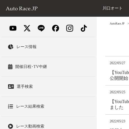
川口オート
AutoRace.JP
レース情報
2022/05/27
開催日程･TV中継
【You
公開開始
選手検索
2022/05/25
【You
レース結果検索
ました
2022/05/23
レース動画検索