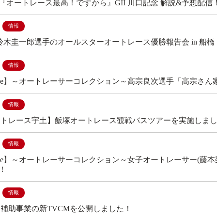
『オートレース最高！ですから』GII 川口記念 解説&予想配信
情報
日) 鈴木圭一郎選手のオールスターオートレース優勝報告会 in 船橋
情報
Tube】～オートレーサーコレクション～高宗良次選手「高宗さ
情報
オートレース宇土】飯塚オートレース観戦バスツアーを実施しま
情報
Tube】～オートレーサーコレクション～女子オートレーサー(藤
！
情報
年度 補助事業の新TVCMを公開しました！