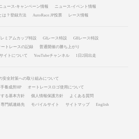
ニュース-キャンペーン情報
ニュース-イベント情報
P投票とは？登録方法
AutoRace.JP投票
レース情報
プレミアムカップ特設
GIレース特設
GIIレース特設
オートレースの記録
普通開催の勝ち上がり
サイトについて
YouTubeチャンネル
1日2回出走
の安全対策への取り組みについて
手養成所HP
オートレースロゴ使用について
対する基本方針
個人情報保護方針
よくある質問
専門紙連絡先
モバイルサイト
サイトマップ
English