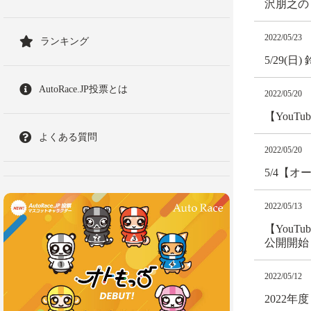
沢朋之の
2022/05/23
ランキング
5/29(
AutoRace.JP投票とは
2022/05/20
【You
よくある質問
2022/05/20
5/4【
2022/05/13
【You
公開開始
2022/05/12
2022