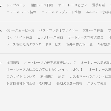
u
トップページ
開催レース日程
オートレースとは？
選手名鑑
ニュース-レース情報
ニュース-アップデート情報
AutoRace.J
s
Gレースムービー集
ベストマッチオブザイヤー
SGレース特設
ミッドナイト特設
ビックレース回顧
オートレース70年の歴史
レース場出走表ダウンロードサービス
場外車券売場 一覧
外部投票
t
採用情報
オートレースの被災地支援について
オートレース場施設
オートレースの払戻金の支払を受けた方へ【お願い】
オートレース選
このサイトについて
利用規約
約定
カスタマーハラスメントに
お客様各種お問合せ・取材申込
長期欠場選手情報
スタッフ募集