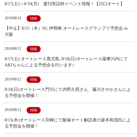
8/17(土)～8/19(月) 週刊実話杯イベント情報！【川口オート】
2019/08/14
情報
【中止】8/15（木）SG 伊勢崎 オートレースグランプリ予想会 in
大阪
2019/08/12
情報
8/17(土) オートレース鹿児島､8/18(日)オートレース薩摩川内にて
AKIちゃんによる予想会を行います♪
2019/08/12
情報
8/18(日)オートレース門川にて内野久照さん、藤川さやかさんによ
る予想会を開催！
2019/08/12
情報
8/15(木)オートレース宮崎にて飯塚オート解説者の釜本和茂氏によ
る予想会を開催！