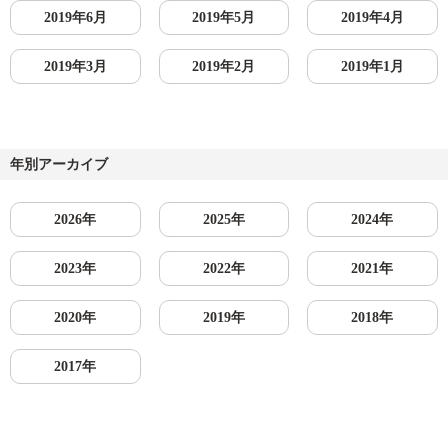
2019年6月
2019年5月
2019年4月
2019年3月
2019年2月
2019年1月
年別アーカイブ
2026年
2025年
2024年
2023年
2022年
2021年
2020年
2019年
2018年
2017年