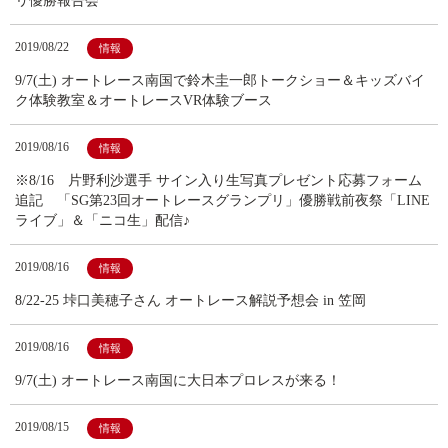
リ優勝報告会
2019/08/22
情報
9/7(土) オートレース南国で鈴木圭一郎トークショー＆キッズバイ
ク体験教室＆オートレースVR体験ブース
2019/08/16
情報
※8/16 片野利沙選手 サイン入り生写真プレゼント応募フォーム
追記 「SG第23回オートレースグランプリ」優勝戦前夜祭「LINE
ライブ」＆「ニコ生」配信♪
2019/08/16
情報
8/22-25 垰口美穂子さん オートレース解説予想会 in 笠岡
2019/08/16
情報
9/7(土) オートレース南国に大日本プロレスが来る！
2019/08/15
情報