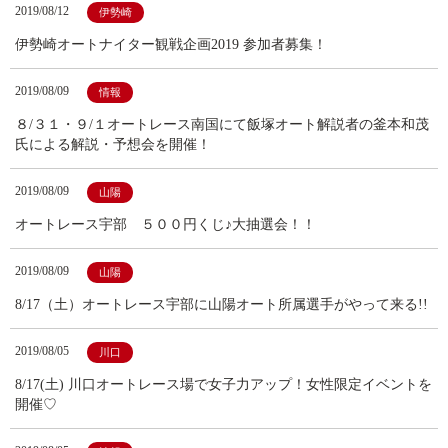
2019/08/12
伊勢崎
伊勢崎オートナイター観戦企画2019 参加者募集！
2019/08/09
情報
８/３１・９/１オートレース南国にて飯塚オート解説者の釜本和茂
氏による解説・予想会を開催！
2019/08/09
山陽
オートレース宇部 ５００円くじ♪大抽選会！！
2019/08/09
山陽
8/17（土）オートレース宇部に山陽オート所属選手がやって来る!!
2019/08/05
川口
8/17(土) 川口オートレース場で女子力アップ！女性限定イベントを
開催♡