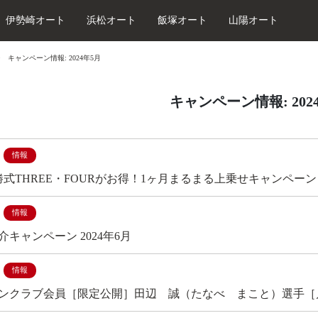
伊勢崎オート
浜松オート
飯塚オート
山陽オート
キャンペーン情報: 2024年5月
キャンペーン情報: 202
情報
勝式THREE・FOURがお得！1ヶ月まるまる上乗せキャンペーン
情報
キャンペーン 2024年6月
情報
ンクラブ会員［限定公開］田辺 誠（たなべ まこと）選手［川