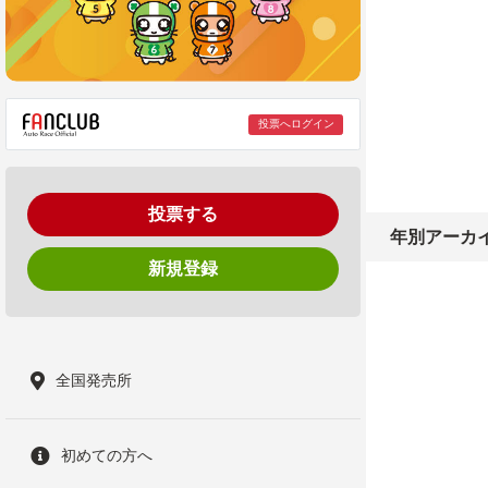
投票へログイン
投票する
年別アーカ
新規登録
全国発売所
初めての方へ