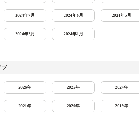
2024年7月
2024年6月
2024年5月
2024年2月
2024年1月
イブ
2026年
2025年
2024年
2021年
2020年
2019年