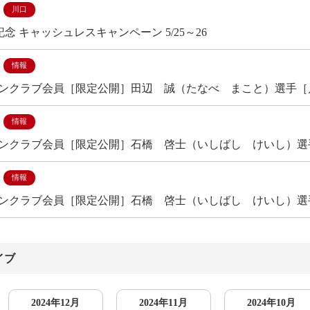
川口
口記念 キャッシュレスキャンペーン 5/25～26
情報
ンクラブ会員［限定公開］田辺 誠（たなべ まこと）選手［川
情報
ンクラブ会員［限定公開］石橋 啓士（いしばし けいし）選手
情報
ンクラブ会員［限定公開］石橋 啓士（いしばし けいし）選手
イブ
2024年12月
2024年11月
2024年10月