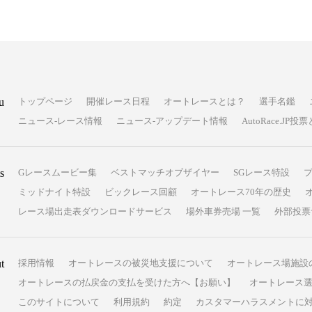
u
トップページ
開催レース日程
オートレースとは？
選手名鑑
ニュース-レース情報
ニュース-アップデート情報
AutoRace.J
s
Gレースムービー集
ベストマッチオブザイヤー
SGレース特設
ミッドナイト特設
ビックレース回顧
オートレース70年の歴史
レース場出走表ダウンロードサービス
場外車券売場 一覧
外部投票
t
採用情報
オートレースの被災地支援について
オートレース場施設
オートレースの払戻金の支払を受けた方へ【お願い】
オートレース選
このサイトについて
利用規約
約定
カスタマーハラスメントに