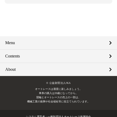
Menu
Contents
About
© 公益財団法人JKA
オートレースは適度に楽しみましょう。
車券の購入は20歳になってから。
競輪とオートレースの売上の一部は、
機械工業の振興や社会福祉等に役立てられています。
システム運営者：
一般財団法人オートレース振興協会