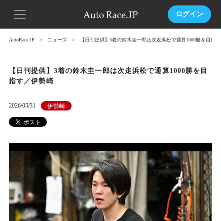
ログイン
AutoRace.JP
ニュース
【日刊提供】3着の鈴木圭一郎は次走浜松で通算1000勝を目指
【日刊提供】3着の鈴木圭一郎は次走浜松で通算1000勝を目
指す／伊勢崎
2026/05/31
伊勢崎