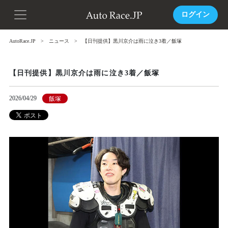
ログイン
AutoRace.JP
ニュース
【日刊提供】黒川京介は雨に泣き3着／飯塚
【日刊提供】黒川京介は雨に泣き3着／飯塚
2026/04/29
飯塚